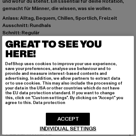
und wofür du stehst. Ein Essential für deine Rotation,
gemacht für Männer, die wissen, was sie wollen.
Anlass: Alltag, Bequem, Chillen, Sportlich, Freizeit
Ausschnitt: Rundhals
Schnitt: Regulär
Marke: Lonsdale London
GREAT TO SEE YOU
Kat.: T-Shirts
HERE!
Farbe: schwarz
Hersteller Farbe: black
DefShop uses cookies to improve your use experience,
save your preferences, analyse use behaviour and to
Materialzusammensetzung: 100% Baumwolle
provide and measure interest-based contents and
Art.Nr: 119083-00007
advertising. In addition, we allow partners to extract data
or to use cookies. This may also include the processing of
your data in the USA or other countries which do not have
Hersteller: Punch GmbH |
info@punch-gmbh.de
the EU data protection standard. If you want to change
this, click on "Custom settings". By clicking on "Accept" you
Im Taubental 15a | 41468 Neuss | DE
agree to this.
Data protection
GRÖSSE & PASSFORM
ACCEPT
INDIVIDUAL SETTINGS
PFLEGEHINWEISE