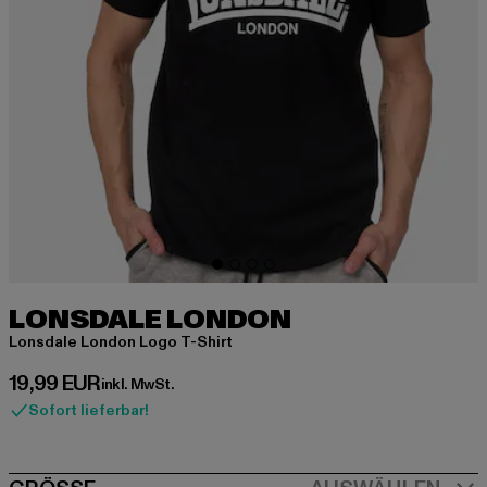
LONSDALE LONDON
Lonsdale London Logo T-Shirt
Derzeitiger Preis: 19,99 EUR
19,99 EUR
inkl. MwSt.
Sofort lieferbar!