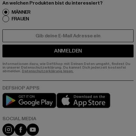
An welchen Produkten bist du interessiert?
MÄNNER
FRAUEN
E-MAIL
ANMELDEN
Informationen dazu, wie DefShop mit Deinen Daten umgeht, findest Du
in unserer Datenschutzerklärung. Du kannst Dich jederzeit kostenfei
abmelden.
Datenschutzerklärung lesen.
Play market
App store
Instagram
Facebook
YouTube