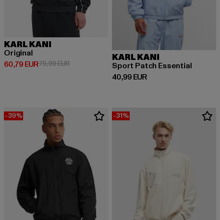
KARL KANI
Original
KARL KANI
Derzeitiger Preis: 60,79 EUR
Aktionspreis: 79,99 EUR
60,79 EUR
79,99 EUR
Sport Patch Essential
Derzeitiger Preis: 40,99 EUR
40,99 EUR
-39%
-31%