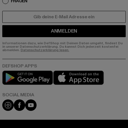
FRAUEN
E-MAIL
ANMELDEN
Informationen dazu, wie DefShop mit Deinen Daten umgeht, findest Du
in unserer Datenschutzerklärung. Du kannst Dich jederzeit kostenfei
abmelden.
Datenschutzerklärung lesen.
Play market
App store
Instagram
Facebook
YouTube