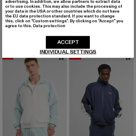
advertising. In addition, we allow partners to extract data
or to use cookies. This may also include the processing of
your data in the USA or other countries which do not have
the EU data protection standard. If you want to change
KARL KANI
KARL KANI
this, click on "Custom settings". By clicking on "Accept" you
Sidestripe
Og Mesh Trackjacket
agree to this.
Data protection
Derzeitiger Preis: 51,99 EUR
Aktionspreis: 79,99 EUR
Derzeitiger Preis: 52,19 EUR
Aktionspreis: 
51,99 EUR
79,99 EUR
52,19 EUR
59,99 EUR
ACCEPT
INDIVIDUAL SETTINGS
-41%
-26%