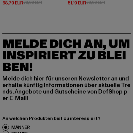
Derzeitiger Preis: 68,79 EUR
Aktionspreis: 79,99 EUR
Derzeitiger Preis: 51,19 EUR
Aktionspreis: 
68,79 EUR
79,99 EUR
51,19 EUR
79,99 EUR
MELDE DICH AN, UM
INSPIRIERT ZU BLEI
BEN!
Melde dich hier für unseren Newsletter an und
erhalte künftig Informationen über aktuelle Tre
nds, Angebote und Gutscheine von DefShop p
er E-Mail!
An welchen Produkten bist du interessiert?
MÄNNER