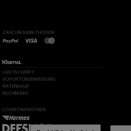
ZAHLUNGSMETHODEN
LASTSCHRIFT
SOFORTÜBERWEISUNG
RATENKAUF
RECHNUNG
LOGISTIKPARTNER