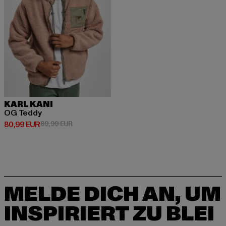
KARL KANI
OG Teddy
Derzeitiger Preis: 80,99 EUR
Aktionspreis: 89,99 EUR
80,99 EUR
89,99 EUR
MELDE DICH AN, UM
INSPIRIERT ZU BLEI