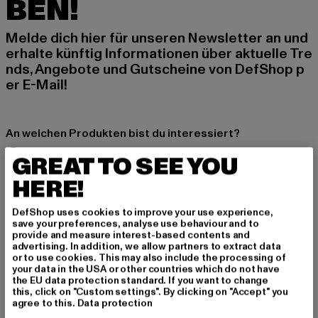
BEN!
Melde dich hier für unseren Newsletter an und
erhalte künftig Informationen über aktuelle Tre
nds, Angebote und Gutscheine von DefShop p
er E-Mail!
An welchen Produkten bist du interessiert?
MÄNNER
GREAT TO SEE YOU
FRAUEN
HERE!
DefShop uses cookies to improve your use experience,
E-MAIL
save your preferences, analyse use behaviour and to
provide and measure interest-based contents and
ANMELDEN
advertising. In addition, we allow partners to extract data
or to use cookies. This may also include the processing of
your data in the USA or other countries which do not have
Informationen dazu, wie DefShop mit Deinen Daten umgeht, findest Du
the EU data protection standard. If you want to change
in unserer Datenschutzerklärung. Du kannst Dich jederzeit kostenfei
this, click on "Custom settings". By clicking on "Accept" you
abmelden.
Datenschutzerklärung lesen.
agree to this.
Data protection