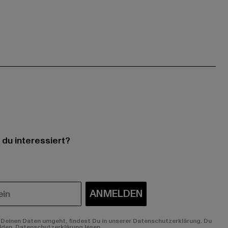
 du interessiert?
ANMELDEN
Deinen Daten umgeht, findest Du in unserer Datenschutzerklärung. Du
lden.
Datenschutzerklärung lesen.