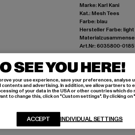
Marke: Karl Kani
Kat.: Mesh Tees
Farbe: blau
Hersteller Farbe: light
Materialzusammenset
Art.Nr: 6035800-0185
O SEE YOU HERE!
Hersteller: Urban Sty
agentur@urbanstyle
Schanzenstraße 41 | 5
rove your use experience, save your preferences, analyse u
ontents and advertising. In addition, we allow partners to e
ocessing of your data in the USA or other countries which do 
ant to change this, click on "Custom settings". By clicking on 
GRÖSSE 
PFLEGEHINWE
ACCEPT
INDIVIDUAL SETTINGS
LIEFERUNG &