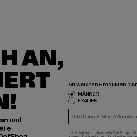
H AN,
IERT
An welchen Produkten bist
N!
MÄNNER
FRAUEN
E-MAIL
 an und
elle
Informationen dazu, wie DefShop mit 
 DefShop
kannst Dich jederzeit kostenfei abme