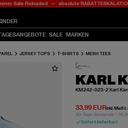
mer Sale Reloaded — absolute RABATTESKALAT
Zum
Zum
Inhalt
Fußzeile
springen
springen
KINDER
(Enter
(Enter
drücken)
drücken)
TAGESANGEBOTE
SALE
MARKEN
PAREL
JERSEY TOPS
T-SHIRTS
MESH TEES
KARL 
KM242-023-2 Karl Kan
Derzeitiger Preis:
33,99 EUR
inkl. MwSt.
30-Tage-Bestpreis**: 33,
Sofort lieferbar!