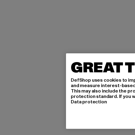
GREAT T
DefShop uses cookies to imp
and measure interest-based c
This may also include the pr
protection standard. If you w
Data protection