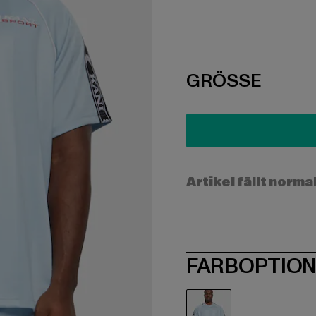
SIZE
GRÖSSE
Artikel fällt norma
FARBOPTIO