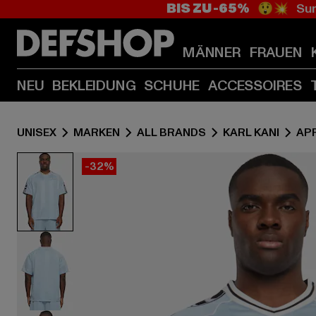
BIS ZU -65%
😲💥 Sum
MÄNNER
FRAUEN
NEU
BEKLEIDUNG
SCHUHE
ACCESSOIRES
UNISEX
MARKEN
ALL BRANDS
KARL KANI
AP
-32%