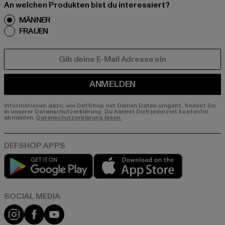
An welchen Produkten bist du interessiert?
MÄNNER
FRAUEN
E-MAIL
ANMELDEN
Informationen dazu, wie DefShop mit Deinen Daten umgeht, findest Du
in unserer Datenschutzerklärung. Du kannst Dich jederzeit kostenfei
abmelden.
Datenschutzerklärung lesen.
Play market
App store
Instagram
Facebook
YouTube