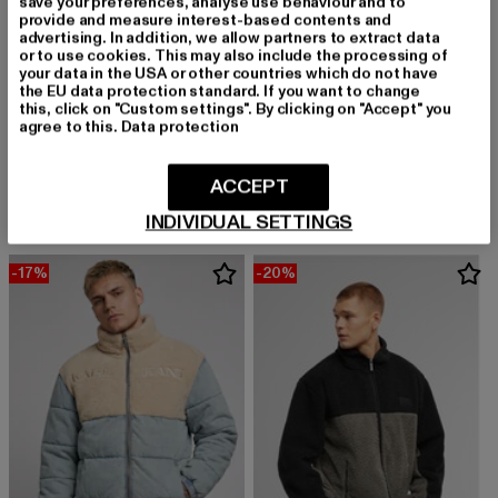
save your preferences, analyse use behaviour and to
provide and measure interest-based contents and
advertising. In addition, we allow partners to extract data
or to use cookies. This may also include the processing of
your data in the USA or other countries which do not have
the EU data protection standard. If you want to change
this, click on "Custom settings". By clicking on "Accept" you
agree to this.
Data protection
KARL KANI
KARL KANI
Small Signature
Retro Essential
Derzeitiger Preis: 118,29 EUR
Derzeitiger Preis: 69,59 EUR
Aktionspreis:
ACCEPT
118,29 EUR
69,59 EUR
119,99 EUR
INDIVIDUAL SETTINGS
-17%
-20%