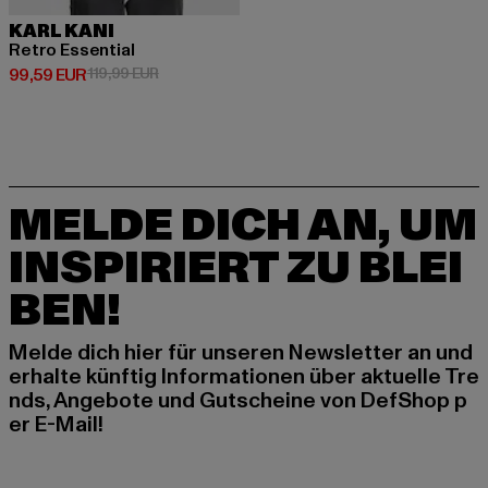
KARL KANI
Retro Essential
Derzeitiger Preis: 99,59 EUR
Aktionspreis: 119,99 EUR
99,59 EUR
119,99 EUR
MELDE DICH AN, UM
INSPIRIERT ZU BLEI
BEN!
Melde dich hier für unseren Newsletter an und
erhalte künftig Informationen über aktuelle Tre
nds, Angebote und Gutscheine von DefShop p
er E-Mail!