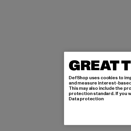
GREAT T
DefShop uses cookies to imp
and measure interest-based c
This may also include the pr
protection standard. If you w
Data protection