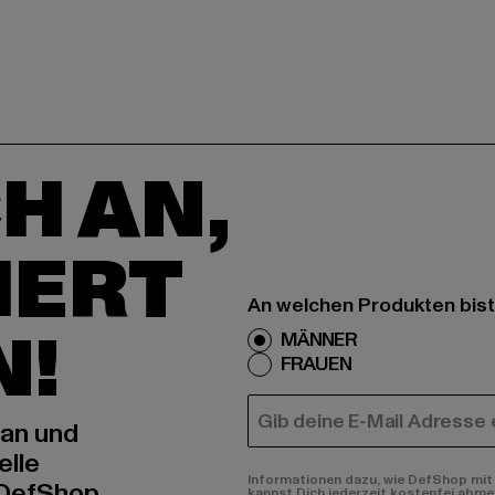
H AN,
IERT
An welchen Produkten bist
N!
MÄNNER
FRAUEN
E-MAIL
 an und
elle
Informationen dazu, wie DefShop mit 
 DefShop
kannst Dich jederzeit kostenfei abme