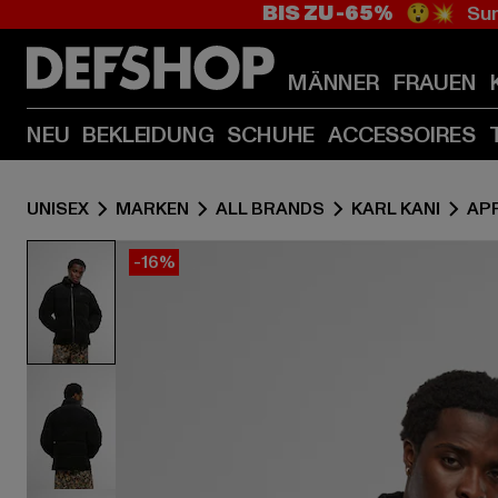
BIS ZU -65%
😲💥 Sum
MÄNNER
FRAUEN
NEU
BEKLEIDUNG
SCHUHE
ACCESSOIRES
UNISEX
MARKEN
ALL BRANDS
KARL KANI
AP
-16%