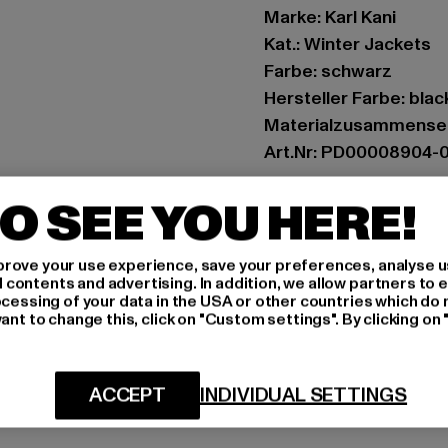
Marke: Karl Kani
Kat.: Winter Jackets
Farbe: schwarz
Hersteller Farbe: blac
Materialzusammense
Art.Nr: PD00008904-
O SEE YOU HERE!
Hersteller: Urban Sty
agentur@urbanstyle
Schanzenstraße 41 | 5
rove your use experience, save your preferences, analyse u
ontents and advertising. In addition, we allow partners to e
ocessing of your data in the USA or other countries which do 
ant to change this, click on "Custom settings". By clicking on 
GRÖSSE 
PFLEGEHINWE
ACCEPT
INDIVIDUAL SETTINGS
LIEFERUNG &