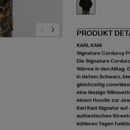
schwarz
PRODUKT DET
KARL KANI
Signature Corduroy P
Die Signature Corduroy
Wärme in den Alltag.
in tiefem Schwarz, bi
gleichzeitig zuverläss
eine lässige Silhouette
einem Hoodie zur Jean
Karl Kani Signatur auf
authentischen Streetw
kühleren Tagen funktio