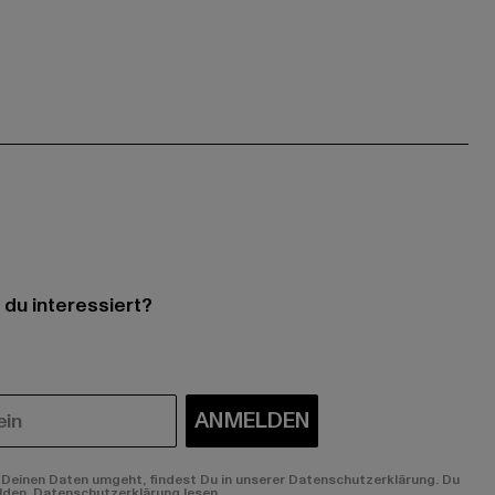
 du interessiert?
ANMELDEN
Deinen Daten umgeht, findest Du in unserer Datenschutzerklärung. Du
lden.
Datenschutzerklärung lesen.