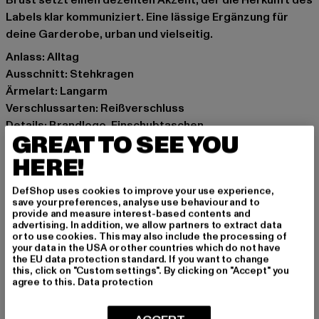
Brust setzt einen dezenten Akzent, der die Herkunft des
Labels klar kommuniziert. Eine lässige Ergänzung für
deine Garderobe, urban und vielseitig.
Anlass: Alltag
Ausschnitt: Stehkragen
Ärmelart: Langarm
Verschlussarten: Reißverschluss
Details: Brandlogo, Einschubtaschen
GREAT TO SEE YOU
Schnitt: Normal
Marke: Karl Kani
HERE!
Kat.: Winter Jackets
DefShop uses cookies to improve your use experience,
Farbe: grau, schwarz
save your preferences, analyse use behaviour and to
Hersteller Farbe: black/anthracite
provide and measure interest-based contents and
advertising. In addition, we allow partners to extract data
Materialzusammensetzung: 100% Polyester
or to use cookies. This may also include the processing of
Art.Nr: PD00007582-01746
your data in the USA or other countries which do not have
the EU data protection standard. If you want to change
this, click on "Custom settings". By clicking on "Accept" you
Hersteller: Urban Styles Agency GmbH & Co. KG |
agree to this.
Data protection
agentur@urbanstylesagency.com
Schanzenstraße 41 | 51063 Köln | DE