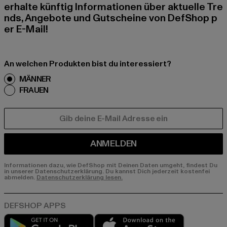
erhalte künftig Informationen über aktuelle Tre
nds, Angebote und Gutscheine von DefShop p
er E-Mail!
An welchen Produkten bist du interessiert?
MÄNNER
FRAUEN
E-MAIL
ANMELDEN
Informationen dazu, wie DefShop mit Deinen Daten umgeht, findest Du
in unserer Datenschutzerklärung. Du kannst Dich jederzeit kostenfei
abmelden.
Datenschutzerklärung lesen.
Play market
App store