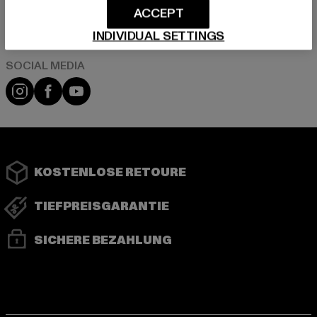
ACCEPT
Play market
App store
INDIVIDUAL SETTINGS
Instagram
Facebook
YouTube
KOSTENLOSE RETOURE
TIEFPREISGARANTIE
SICHERE BEZAHLUNG