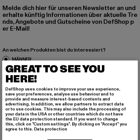
Melde dich hier für unseren Newsletter an und
erhalte künftig Informationen über aktuelle Tre
nds, Angebote und Gutscheine von DefShop p
er E-Mail!
An welchen Produkten bist du interessiert?
MÄNNER
GREAT TO SEE YOU
FRAUEN
HERE!
E-MAIL
DefShop uses cookies to improve your use experience,
save your preferences, analyse use behaviour and to
ANMELDEN
provide and measure interest-based contents and
advertising. In addition, we allow partners to extract data
or to use cookies. This may also include the processing of
Informationen dazu, wie DefShop mit Deinen Daten umgeht, findest Du
your data in the USA or other countries which do not have
in unserer Datenschutzerklärung. Du kannst Dich jederzeit kostenfei
the EU data protection standard. If you want to change
abmelden.
Datenschutzerklärung lesen.
this, click on "Custom settings". By clicking on "Accept" you
agree to this.
Data protection