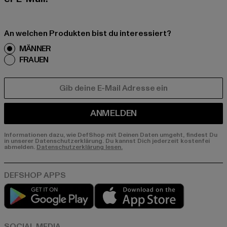
An welchen Produkten bist du interessiert?
MÄNNER
FRAUEN
E-MAIL
ANMELDEN
Informationen dazu, wie DefShop mit Deinen Daten umgeht, findest Du
in unserer Datenschutzerklärung. Du kannst Dich jederzeit kostenfei
abmelden.
Datenschutzerklärung lesen.
Play market
App store