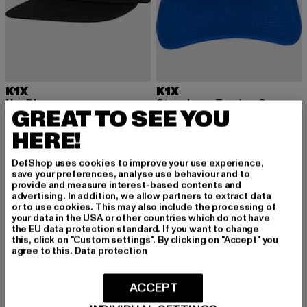
K1X
K1X
Nyc Bb
Stars Logo Trucker Cap
GREAT TO SEE YOU
Derzeitiger Preis: 18,99 EUR
Aktionspreis: 24,99 EUR
Derzeitiger Preis: 18,99 EUR
Aktionspreis: 
18,99 EUR
24,99 EUR
18,99 EUR
24,99 EUR
HERE!
DefShop uses cookies to improve your use experience,
-47%
-25%
save your preferences, analyse use behaviour and to
provide and measure interest-based contents and
advertising. In addition, we allow partners to extract data
or to use cookies. This may also include the processing of
your data in the USA or other countries which do not have
the EU data protection standard. If you want to change
this, click on "Custom settings". By clicking on "Accept" you
agree to this.
Data protection
ACCEPT