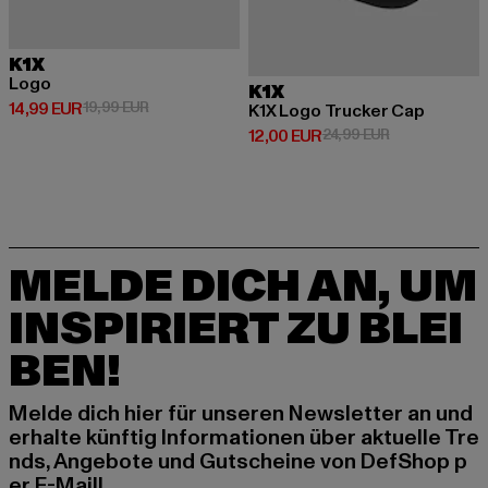
K1X
Logo
K1X
Derzeitiger Preis: 14,99 EUR
Aktionspreis: 19,99 EUR
14,99 EUR
19,99 EUR
K1X Logo Trucker Cap
Derzeitiger Preis: 12,00 EUR
Aktionspreis: 
12,00 EUR
24,99 EUR
MELDE DICH AN, UM
INSPIRIERT ZU BLEI
BEN!
Melde dich hier für unseren Newsletter an und
erhalte künftig Informationen über aktuelle Tre
nds, Angebote und Gutscheine von DefShop p
er E-Mail!