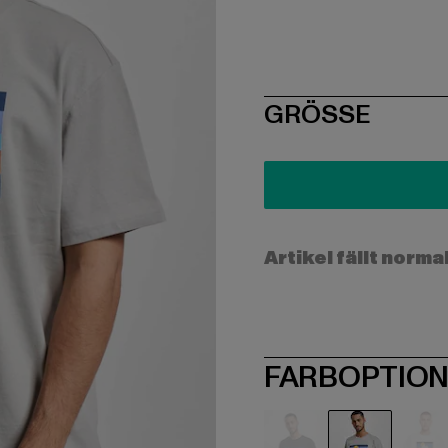
SIZE
GRÖSSE
Artikel fällt norma
FARBOPTIO