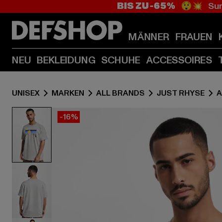
BIS ZU -65%
😲💥 Sum
MÄNNER
FRAUEN
NEU
BEKLEIDUNG
SCHUHE
ACCESSOIRES
UNISEX
MARKEN
ALL BRANDS
JUST RHYSE
A
-16%