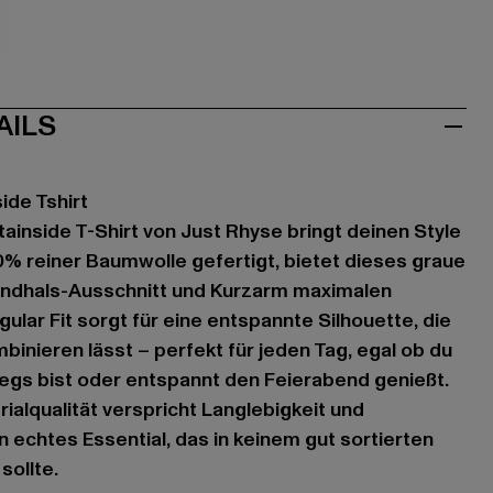
iß
AILS
de Tshirt
nside T-Shirt von Just Rhyse bringt deinen Style
0% reiner Baumwolle gefertigt, bietet dieses graue
undhals-Ausschnitt und Kurzarm maximalen
ular Fit sorgt für eine entspannte Silhouette, die
binieren lässt – perfekt für jeden Tag, egal ob du
egs bist oder entspannt den Feierabend genießt.
ialqualität verspricht Langlebigkeit und
n echtes Essential, das in keinem gut sortierten
sollte.