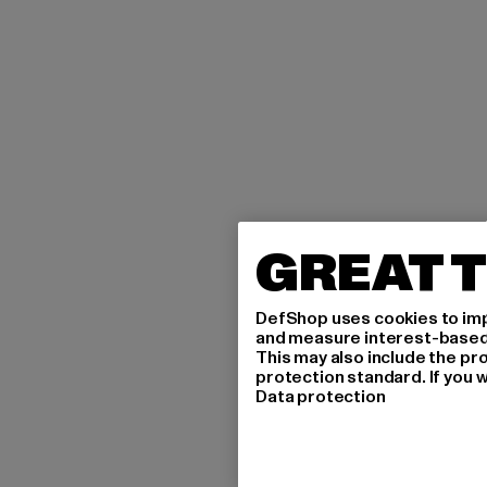
GREAT T
DefShop uses cookies to imp
and measure interest-based c
This may also include the pr
protection standard. If you w
Data protection