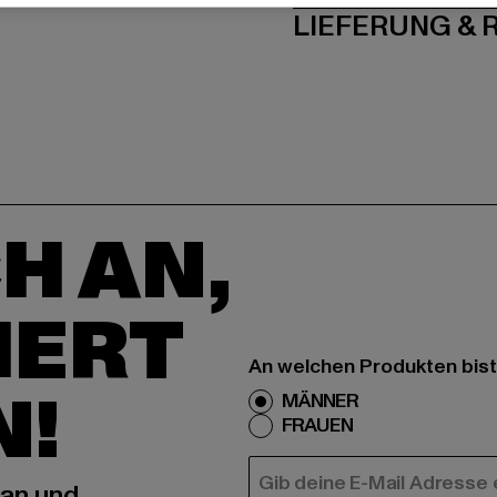
LIEFERUNG &
H AN,
IERT
An welchen Produkten bist
N!
MÄNNER
FRAUEN
E-MAIL
 an und