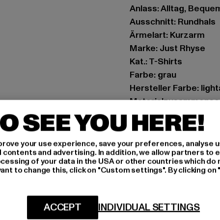
Anlass: Alltag, Bequem,
Ausschnitt: Rundhals
Ärmelart: Kurzarm
Marke: Just Rhyse
Kat.: T-Shirts
Farbe: grau
Hersteller Farbe: ligh
Materialzusammense
O SEE YOU HERE!
Art.Nr: JRTS690M-02
Hersteller: TB Intern
rove your use experience, save your preferences, analyse u
ontents and advertising. In addition, we allow partners to e
Dr.-Robert-Murjahn-S
ocessing of your data in the USA or other countries which do 
ant to change this, click on "Custom settings". By clicking on 
GRÖSSE 
ACCEPT
INDIVIDUAL SETTINGS
PFLEGEHINWE