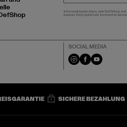
elle
Informationen dazu, wie DefShop mit 
 DefShop
kannst Dich jederzeit kostenfei abme
e
Instagram
Facebook
YouTube
REISGARANTIE
SICHERE BEZAHLUNG