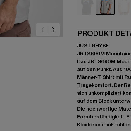
schwarz
grau
we
PRODUKT DET
JUST RHYSE
JRTS690M Mountainsi
Das JRTS690M Mountai
auf den Punkt. Aus 10
Männer-T-Shirt mit R
Tragekomfort. Der Reg
sich unkompliziert kom
auf dem Block unterw
Die hochwertige Mater
Formbeständigkeit. Ei
Kleiderschrank fehlen 