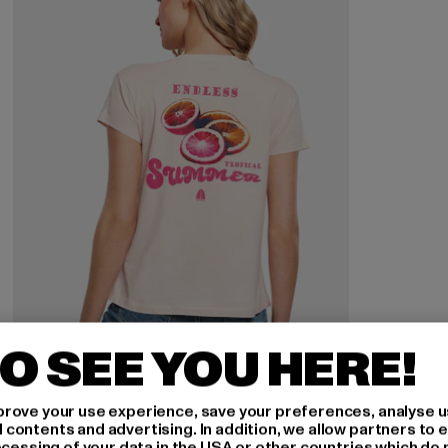
O SEE YOU HERE!
rove your use experience, save your preferences, analyse u
ontents and advertising. In addition, we allow partners to e
ocessing of your data in the USA or other countries which do 