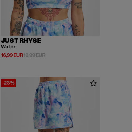
JUST RHYSE
Water
Derzeitiger Preis: 16,99 EUR
Aktionspreis: 19,99 EUR
16,99 EUR
19,99 EUR
-23%