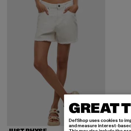
GREAT T
DefShop uses cookies to imp
and measure interest-based c
This may also include the pr