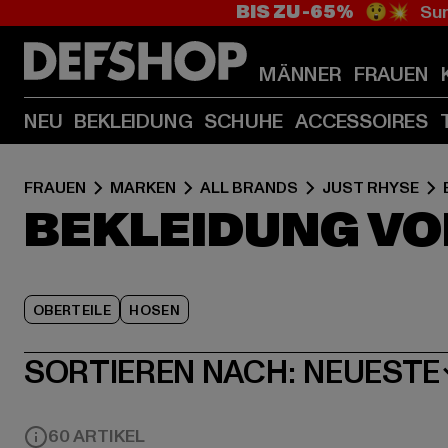
BIS ZU -65%
😲💥 Sum
MÄNNER
FRAUEN
NEU
BEKLEIDUNG
SCHUHE
ACCESSOIRES
FRAUEN
MARKEN
ALL BRANDS
JUST RHYSE
BEKLEIDUNG VO
OBERTEILE
HOSEN
SORTIEREN NACH:
NEUESTE
60 ARTIKEL