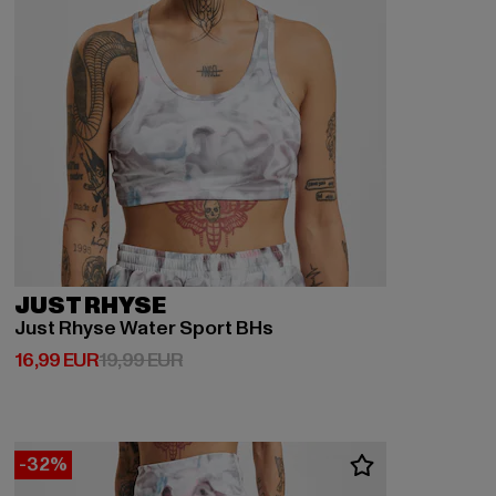
JUST RHYSE
Just Rhyse Water Sport BHs
Derzeitiger Preis: 16,99 EUR
Aktionspreis: 19,99 EUR
16,99 EUR
19,99 EUR
-32%