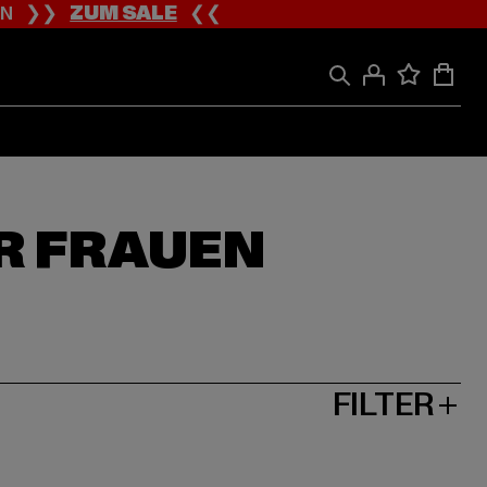
ION ❯❯
ZUM SALE
❮❮
R FRAUEN
FILTER