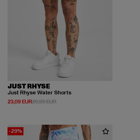
JUST RHYSE
Just Rhyse Water Shorts
Derzeitiger Preis: 23,09 EUR
Aktionspreis: 29,99 EUR
23,09 EUR
29,99 EUR
-29%