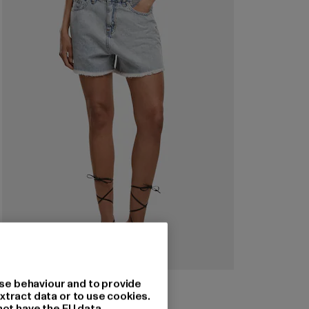
JUST RHYSE
se behaviour and to provide
Shorts Florida
xtract data or to use cookies.
not have the EU data