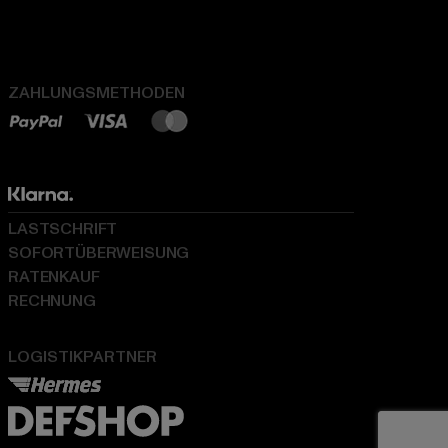
ZAHLUNGSMETHODEN
LASTSCHRIFT
SOFORTÜBERWEISUNG
RATENKAUF
RECHNUNG
LOGISTIKPARTNER