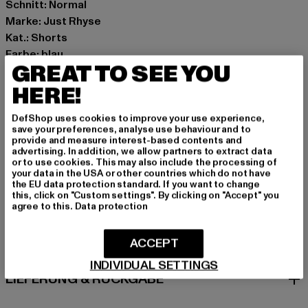
Schnitt: Normal
Marke: Just Rhyse
Kat.: Shorts
Farbe: blau
GREAT TO SEE YOU
Hersteller Farbe: lightblue acid wash
Materialzusammensetzung: 100% Baumwolle
HERE!
Art.Nr: JLSH216-20989
DefShop uses cookies to improve your use experience,
save your preferences, analyse use behaviour and to
Hersteller: TB International GmbH |
info@tbint.de
provide and measure interest-based contents and
advertising. In addition, we allow partners to extract data
Dr.-Robert-Murjahn-Straße 7 | 64372 Ober-Ramstadt |
or to use cookies. This may also include the processing of
DE
your data in the USA or other countries which do not have
the EU data protection standard. If you want to change
this, click on "Custom settings". By clicking on "Accept" you
agree to this.
Data protection
GRÖSSE & PASSFORM
ACCEPT
PFLEGEHINWEISE
INDIVIDUAL SETTINGS
LIEFERUNG & RÜCKGABE