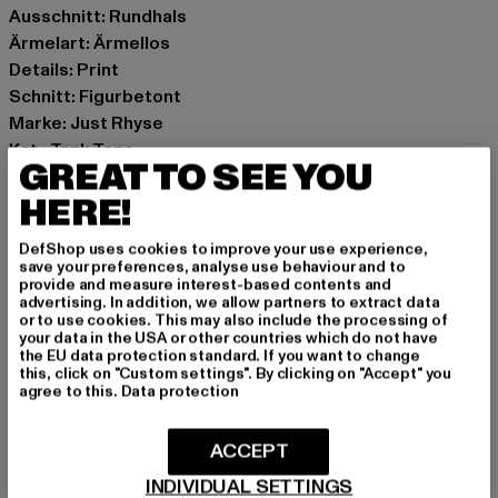
Ausschnitt: Rundhals
Ärmelart: Ärmellos
Details: Print
Schnitt: Figurbetont
Marke: Just Rhyse
Kat.: Tank Tops
GREAT TO SEE YOU
Farbe: violet
HERE!
Hersteller Farbe: lilac
Materialzusammensetzung: 95% Baumwolle, 5%
DefShop uses cookies to improve your use experience,
Elasthan
save your preferences, analyse use behaviour and to
Art.Nr: JLTT215T-00145
provide and measure interest-based contents and
advertising. In addition, we allow partners to extract data
or to use cookies. This may also include the processing of
Hersteller: TB International GmbH |
info@tbint.de
your data in the USA or other countries which do not have
the EU data protection standard. If you want to change
Dr.-Robert-Murjahn-Straße 7 | 64372 Ober-Ramstadt |
this, click on "Custom settings". By clicking on "Accept" you
DE
agree to this.
Data protection
ACCEPT
GRÖSSE & PASSFORM
INDIVIDUAL SETTINGS