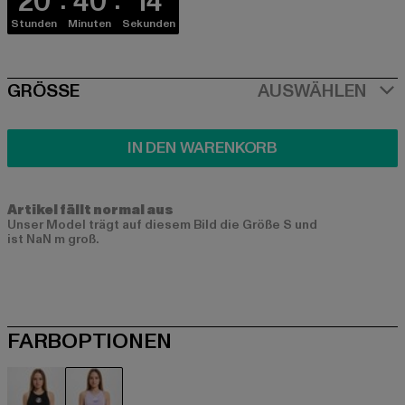
20
40
14
Stunden
Minuten
Sekunden
SIZE
GRÖSSE
AUSWÄHLEN
IN DEN WARENKORB
Artikel fällt normal aus
Unser Model trägt auf diesem Bild die Größe S und
ist NaN m groß.
FARBOPTIONEN