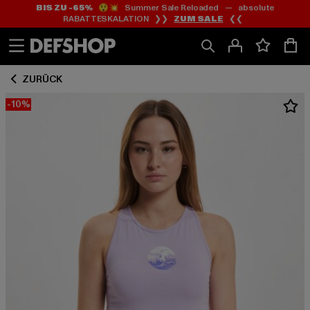
BIS ZU -65%
😲💥 Summer Sale Reloaded — absolute
Zum
Zum
RABATTESKALATION ❯❯
ZUM SALE
❮❮
Inhalt
Fußzeile
springen
springen
ZURÜCK
-10%