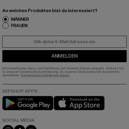
An welchen Produkten bist du interessiert?
MÄNNER
FRAUEN
E-MAIL
ANMELDEN
Informationen dazu, wie DefShop mit Deinen Daten umgeht, findest Du
in unserer Datenschutzerklärung. Du kannst Dich jederzeit kostenfei
abmelden.
Datenschutzerklärung lesen.
Play market
App store
Instagram
Facebook
YouTube