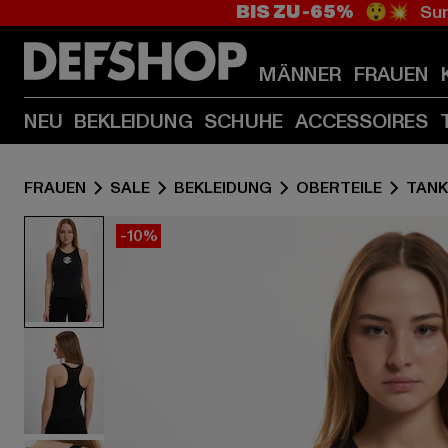
BIS ZU -65%
😲💥 Sum
MÄNNER
FRAUEN
NEU
BEKLEIDUNG
SCHUHE
ACCESSOIRES
FRAUEN
SALE
BEKLEIDUNG
OBERTEILE
TANK
-10%