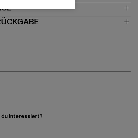
ISE
 RÜCKGABE
 du interessiert?