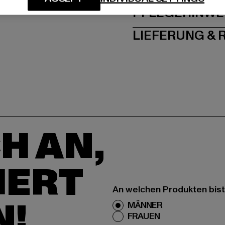
PFLEGEHINWE
LIEFERUNG &
H AN,
IERT
An welchen Produkten bist
N!
MÄNNER
FRAUEN