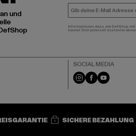
E-MAIL
 an und
elle
Informationen dazu, wie DefShop mit 
 DefShop
kannst Dich jederzeit kostenfei abme
e
Instagram
Facebook
YouTube
REISGARANTIE
SICHERE BEZAHLUNG