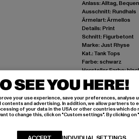
Anlass: Alltag, Bequem,
Ausschnitt: Rundhals
Ärmelart: Ärmellos
Details: Print
Schnitt: Figurbetont
Marke: Just Rhyse
Kat.: Tank Tops
Farbe: schwarz
Hersteller Farbe: blac
Materialzusammenset
O SEE YOU HERE!
Art.Nr: JLTT215T-000
rove your use experience, save your preferences, analyse u
Hersteller: TB Intern
ontents and advertising. In addition, we allow partners to e
ocessing of your data in the USA or other countries which do 
Dr.-Robert-Murjahn-S
ant to change this, click on "Custom settings". By clicking on 
GRÖSSE 
ACCEPT
INDIVIDUAL SETTINGS