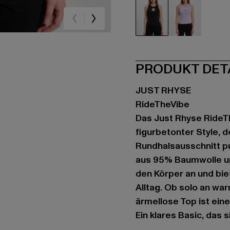
schwarz
violet
PRODUKT DET
JUST RHYSE
RideTheVibe
Das Just Rhyse RideTh
figurbetonter Style, 
Rundhalsausschnitt p
aus 95% Baumwolle un
den Körper an und biete
Alltag. Ob solo an wa
ärmellose Top ist ein
Ein klares Basic, das s