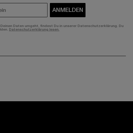
ANMELDEN
Deinen Daten umgeht, findest Du in unserer Datenschutzerklärung. Du
lden.
Datenschutzerklärung lesen.