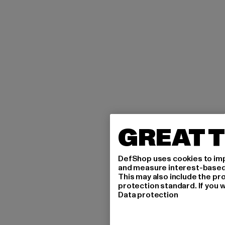
GREAT T
DefShop uses cookies to imp
and measure interest-based c
This may also include the pr
protection standard. If you w
Data protection