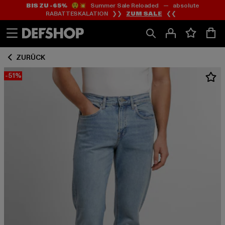
BIS ZU -65%
😲💥 Summer Sale Reloaded — absolute
Zum
Zum
RABATTESKALATION ❯❯
ZUM SALE
❮❮
Inhalt
Fußzeile
springen
springen
ZURÜCK
-51%