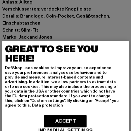
Anlass: Alltag
Verschlussarten: verdeckte Knopfleiste
Details: Brandlogo, Coin-Pocket, Gesäßtaschen,
Einschubtaschen
Schnitt: Slim-Fit
Marke: Jack and Jones
Kat.: Slim Fit Jeans
GREAT TO SEE YOU
Farbe: blau
HERE!
Hersteller Farbe: blue denim
Materialzusammensetzung: 69% Baumwolle, 30%
DefShop uses cookies to improve your use experience,
Lyocell, 1% Elasthan
save your preferences, analyse use behaviour and to
provide and measure interest-based contents and
Art.Nr: 12261880-00665
advertising. In addition, we allow partners to extract data
or to use cookies. This may also include the processing of
your data in the USA or other countries which do not have
Hersteller: Bestseller Textilhandels GmbH |
the EU data protection standard. If you want to change
info@bestseller.com
this, click on "Custom settings". By clicking on "Accept" you
agree to this.
Data protection
Schöneberger Straße 15 | 10963 Berlin | DE
ACCEPT
GRÖSSE & PASSFORM
INDIVIDUAL SETTINGS