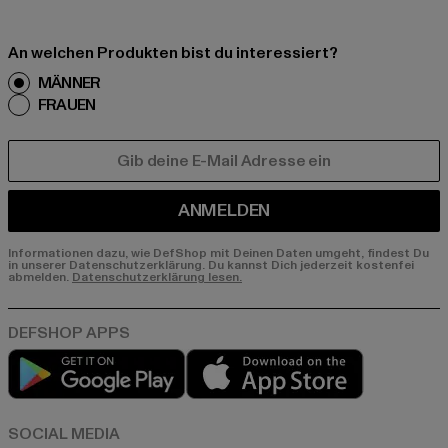
An welchen Produkten bist du interessiert?
MÄNNER
FRAUEN
E-MAIL
ANMELDEN
Informationen dazu, wie DefShop mit Deinen Daten umgeht, findest Du
in unserer Datenschutzerklärung. Du kannst Dich jederzeit kostenfei
abmelden.
Datenschutzerklärung lesen.
Play market
App store