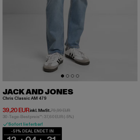
JACK AND JONES
Chris Classic AM 479
Derzeitiger Preis: 39,20 EUR
39,20 EUR
Aktionspreis: 79,99 EUR
inkl. MwSt.
79,99 EUR
30-Tage-Bestpreis**: 37,60 EUR
(-5%)
Sofort lieferbar!
-51% DEAL ENDET IN