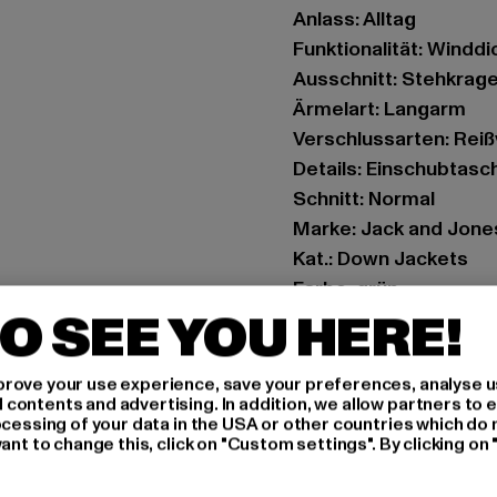
Anlass: Alltag
Funktionalität: Winddi
Ausschnitt: Stehkrag
Ärmelart: Langarm
Verschlussarten: Rei
Details: Einschubtasc
Schnitt: Normal
Marke: Jack and Jone
Kat.: Down Jackets
Farbe: grün
O SEE YOU HERE!
Hersteller Farbe: fores
Materialzusammenset
Art.Nr: 12267055-198
rove your use experience, save your preferences, analyse u
ontents and advertising. In addition, we allow partners to e
ocessing of your data in the USA or other countries which do 
Hersteller: Bestselle
ant to change this, click on "Custom settings". By clicking on 
Schöneberger Straße 1