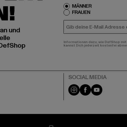
N!
MÄNNER
FRAUEN
E-MAIL
 an und
elle
Informationen dazu, wie DefShop mit 
 DefShop
kannst Dich jederzeit kostenfei abme
e
Instagram
Facebook
YouTube