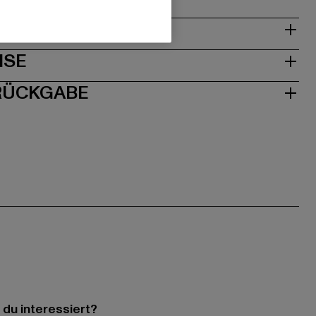
& PASSFORM
ISE
 RÜCKGABE
 du interessiert?