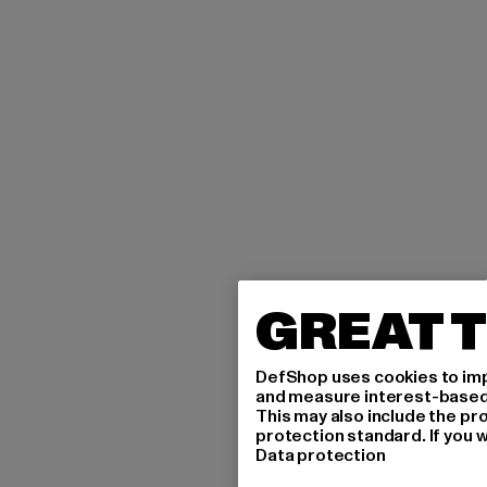
GREAT T
DefShop uses cookies to imp
and measure interest-based c
This may also include the pr
protection standard. If you w
Data protection