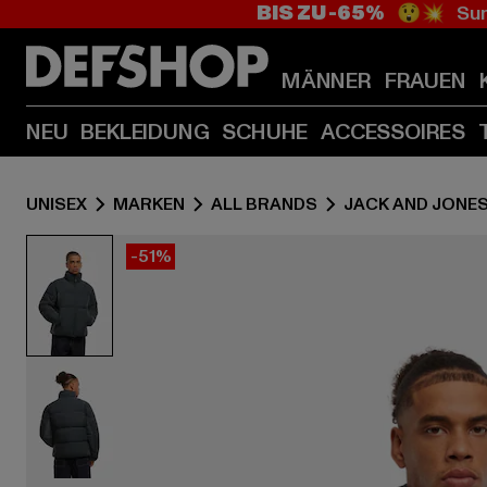
BIS ZU -65%
😲💥 Sum
MÄNNER
FRAUEN
NEU
BEKLEIDUNG
SCHUHE
ACCESSOIRES
UNISEX
MARKEN
ALL BRANDS
JACK AND JONE
-51%