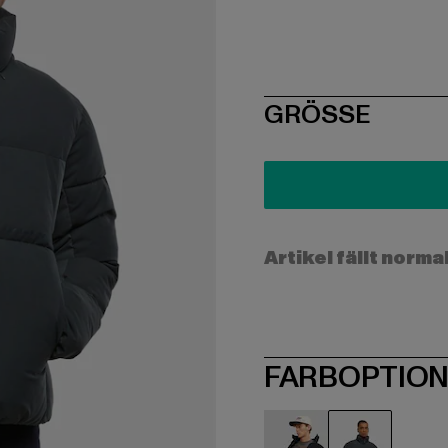
SIZE
GRÖSSE
Artikel fällt norma
FARBOPTIO