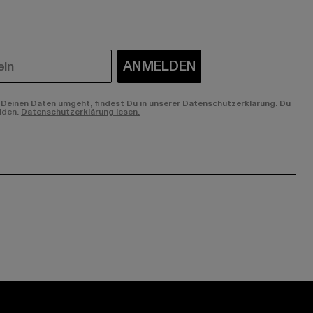
ANMELDEN
Deinen Daten umgeht, findest Du in unserer Datenschutzerklärung. Du
lden.
Datenschutzerklärung lesen.