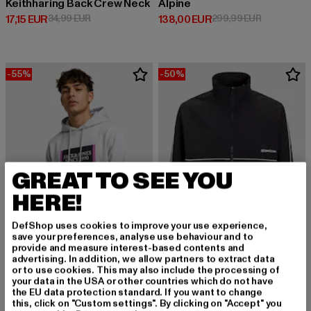
Keithharing Back Crew Neck
Alpine
Derzeitiger Preis: 17,15 EUR
Aktionspreis: 34,99 EUR
Derzeitiger Preis: 138,00 EUR
Aktionsprei
17,15 EUR
34,99 EUR
138,00 EUR
299,99 EUR
-55%
-50%
GREAT TO SEE YOU
HERE!
DefShop uses cookies to improve your use experience,
save your preferences, analyse use behaviour and to
provide and measure interest-based contents and
advertising. In addition, we allow partners to extract data
JACK AND JONES
or to use cookies. This may also include the processing of
Union Track
your data in the USA or other countries which do not have
JACK AND JONES
the EU data protection standard. If you want to change
Derzeitiger Preis: 30,00 EUR
Aktionspreis:
30,00 EUR
59,99 EUR
Lafayette Branding
this, click on "Custom settings". By clicking on "Accept" you