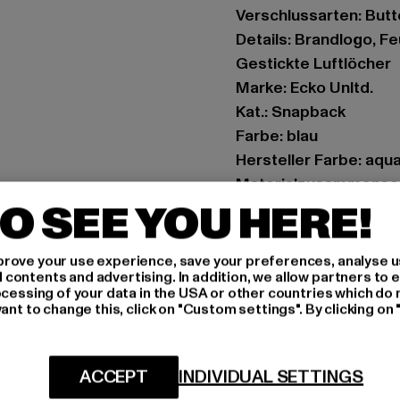
Verschlussarten: But
Details: Brandlogo, F
Gestickte Luftlöcher
Marke: Ecko Unltd.
Kat.: Snapback
Farbe: blau
Hersteller Farbe: aqua
Materialzusammenset
O SEE YOU HERE!
Art.Nr: ECKOCA1037-
Hersteller: TB Intern
rove your use experience, save your preferences, analyse u
ontents and advertising. In addition, we allow partners to e
Dr.-Robert-Murjahn-S
ocessing of your data in the USA or other countries which do 
ant to change this, click on "Custom settings". By clicking on 
GRÖSSE 
ACCEPT
INDIVIDUAL SETTINGS
PFLEGEHINWE