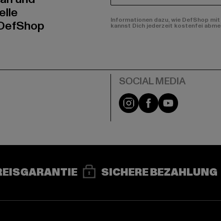
elle
Informationen dazu, wie DefShop mit 
 DefShop
kannst Dich jederzeit kostenfei abme
e
Instagram
Facebook
YouTube
REISGARANTIE
SICHERE BEZAHLUNG