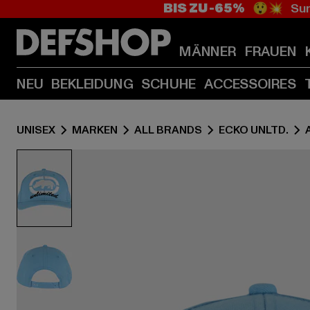
BIS ZU -65%
😲💥 Sum
MÄNNER
FRAUEN
NEU
BEKLEIDUNG
SCHUHE
ACCESSOIRES
UNISEX
MARKEN
ALL BRANDS
ECKO UNLTD.