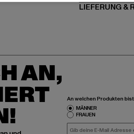
LIEFERUNG &
H AN,
IERT
An welchen Produkten bist
N!
MÄNNER
FRAUEN
E-MAIL
 an und