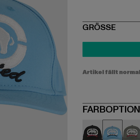
SIZE
GRÖSSE
Artikel fällt norma
FARBOPTIO