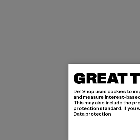
GREAT T
DefShop uses cookies to imp
and measure interest-based c
This may also include the pr
protection standard. If you w
Data protection