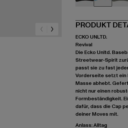
schwarz
blau
gr
PRODUKT DET
ECKO UNLTD.
Revival
Die Ecko Unltd. Baseba
Streetwear-Spirit zurü
passt sie zu fast jed
Vorderseite setzt ein 
Masse abhebt. Gefert
nicht nur einen robus
Formbeständigkeit. Ei
dafür, dass die Cap pe
deiner Moves mit.
Anlass: Alltag