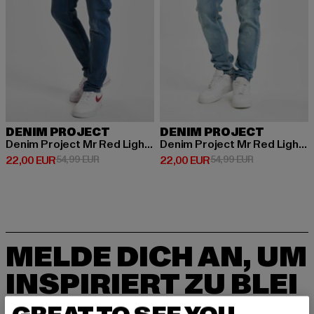
DENIM PROJECT
DENIM PROJECT
Denim Project Mr Red Light Destroy Slim Fit Jeans
Denim Project Mr Red Light Destroy Slim Fit Jeans
Derzeitiger Preis: 22,00 EUR
Aktionspreis: 54,99 EUR
Derzeitiger Preis: 22,00 EUR
Aktionspreis:
22,00 EUR
54,99 EUR
22,00 EUR
54,99 EUR
MELDE DICH AN, UM
INSPIRIERT ZU BLEI
BEN!