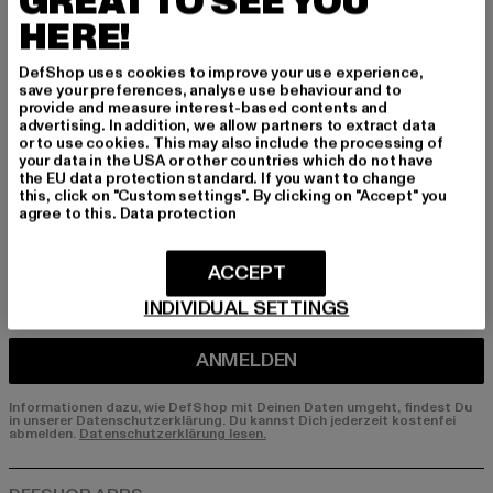
GREAT TO SEE YOU
HERE!
Melde dich hier für unseren Newsletter an und
erhalte künftig Informationen über aktuelle Tre
DefShop uses cookies to improve your use experience,
nds, Angebote und Gutscheine von DefShop p
save your preferences, analyse use behaviour and to
er E-Mail!
provide and measure interest-based contents and
advertising. In addition, we allow partners to extract data
or to use cookies. This may also include the processing of
your data in the USA or other countries which do not have
the EU data protection standard. If you want to change
An welchen Produkten bist du interessiert?
this, click on "Custom settings". By clicking on "Accept" you
agree to this.
Data protection
MÄNNER
FRAUEN
ACCEPT
INDIVIDUAL SETTINGS
E-MAIL
ANMELDEN
Informationen dazu, wie DefShop mit Deinen Daten umgeht, findest Du
in unserer Datenschutzerklärung. Du kannst Dich jederzeit kostenfei
abmelden.
Datenschutzerklärung lesen.