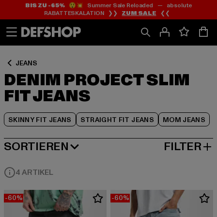
BIS ZU -65%
😲💥 Summer Sale Reloaded — absolute
Zum
Zum
Zum
RABATTESKALATION ❯❯
ZUM SALE
❮❮
Inhalt
Fußzeile
Produktraster
springen
springen
springen
JEANS
DENIM PROJECT SLIM
FIT JEANS
SKINNY FIT JEANS
STRAIGHT FIT JEANS
MOM JEANS
SORTIEREN
FILTER
BELIEBTESTE
4 ARTIKEL
-60%
-60%