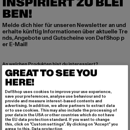
INSPIRIERT ZU BLEI
BEN!
Melde dich hier für unseren Newsletter an und
erhalte künftig Informationen über aktuelle Tre
nds, Angebote und Gutscheine von DefShop p
er E-Mail!
An welchen Produkten bist du interessiert?
GREAT TO SEE YOU
MÄNNER
HERE!
FRAUEN
DefShop uses cookies to improve your use experience,
save your preferences, analyse use behaviour and to
E-MAIL
provide and measure interest-based contents and
advertising. In addition, we allow partners to extract data
ANMELDEN
or to use cookies. This may also include the processing of
your data in the USA or other countries which do not have
the EU data protection standard. If you want to change
Informationen dazu, wie DefShop mit Deinen Daten umgeht, findest Du
this, click on "Custom settings". By clicking on "Accept" you
in unserer Datenschutzerklärung. Du kannst Dich jederzeit kostenfei
agree to this.
Data protection
abmelden.
Datenschutzerklärung lesen.