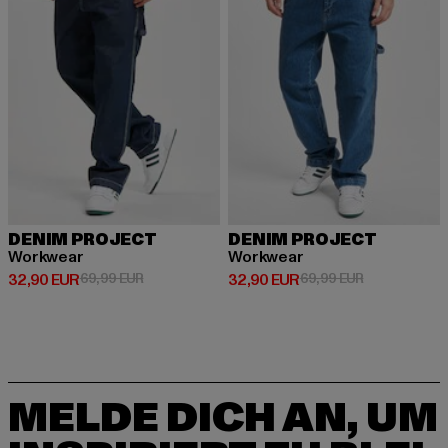
DENIM PROJECT
DENIM PROJECT
Workwear
Workwear
Derzeitiger Preis: 32,90 EUR
Aktionspreis: 69,99 EUR
Derzeitiger Preis: 32,90 EUR
Aktionspreis:
32,90 EUR
69,99 EUR
32,90 EUR
69,99 EUR
MELDE DICH AN, UM