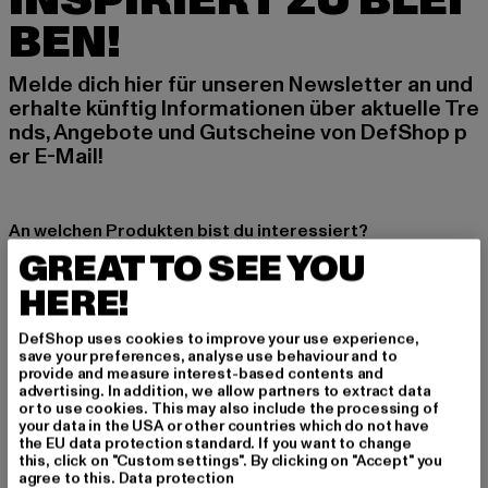
INSPIRIERT ZU BLEI
BEN!
Melde dich hier für unseren Newsletter an und
erhalte künftig Informationen über aktuelle Tre
nds, Angebote und Gutscheine von DefShop p
er E-Mail!
An welchen Produkten bist du interessiert?
GREAT TO SEE YOU
MÄNNER
FRAUEN
HERE!
DefShop uses cookies to improve your use experience,
E-MAIL
save your preferences, analyse use behaviour and to
provide and measure interest-based contents and
advertising. In addition, we allow partners to extract data
ANMELDEN
or to use cookies. This may also include the processing of
your data in the USA or other countries which do not have
the EU data protection standard. If you want to change
Informationen dazu, wie DefShop mit Deinen Daten umgeht, findest Du
this, click on "Custom settings". By clicking on "Accept" you
in unserer Datenschutzerklärung. Du kannst Dich jederzeit kostenfei
abmelden.
Datenschutzerklärung lesen.
agree to this.
Data protection