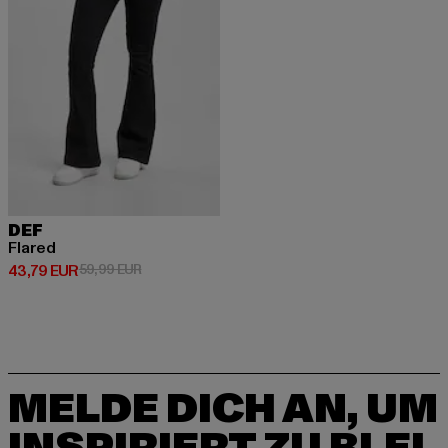
DEF
Flared
Derzeitiger Preis: 43,79 EUR
Aktionspreis: 59,99 EUR
43,79 EUR
59,99 EUR
MELDE DICH AN, UM