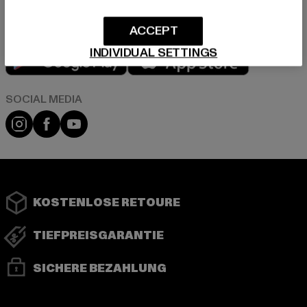
ACCEPT
Play market
App store
INDIVIDUAL SETTINGS
Instagram
Facebook
YouTube
KOSTENLOSE RETOURE
TIEFPREISGARANTIE
SICHERE BEZAHLUNG