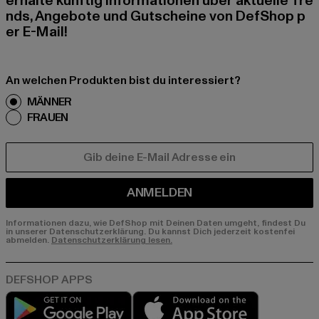
erhalte künftig Informationen über aktuelle Tre
nds, Angebote und Gutscheine von DefShop p
er E-Mail!
An welchen Produkten bist du interessiert?
MÄNNER
FRAUEN
E-MAIL
ANMELDEN
Informationen dazu, wie DefShop mit Deinen Daten umgeht, findest Du
in unserer Datenschutzerklärung. Du kannst Dich jederzeit kostenfei
abmelden.
Datenschutzerklärung lesen.
Play market
App store