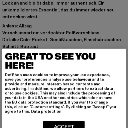
Look an und bleibt dabei immer authentisch. Ein
unkompliziertes Essential, das du immer wieder neu
entdecken wirst.
Anlass: Alltag
Verschlussarten: verdeckter Reißverschluss
Details: Coin-Pocket, Gesäßtaschen, Einschubtaschen
Schnitt: Bootcut
Marke: DEF
GREAT TO SEE YOU
Kat.: Bekleidung
HERE!
Farbe: schwarz
Hersteller Farbe: black
DefShop uses cookies to improve your use experience,
save your preferences, analyse use behaviour and to
Materialzusammensetzung: 98% Baumwolle, 2%
provide and measure interest-based contents and
Elasthan
advertising. In addition, we allow partners to extract data
or to use cookies. This may also include the processing of
Art.Nr: DFLJS192-00007
your data in the USA or other countries which do not have
the EU data protection standard. If you want to change
this, click on "Custom settings". By clicking on "Accept" you
Hersteller: TB International GmbH |
info@tbint.de
agree to this.
Data protection
Dr.-Robert-Murjahn-Straße 7 | 64372 Ober-Ramstadt |
DE
ACCEPT