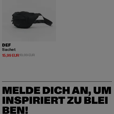
DEF
Sachet
Derzeitiger Preis: 15,99 EUR
Aktionspreis: 19,99 EUR
15,99 EUR
19,99 EUR
MELDE DICH AN, UM
INSPIRIERT ZU BLEI
BEN!