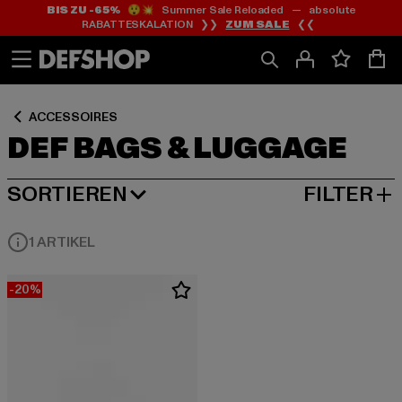
BIS ZU -65%
😲💥 Summer Sale Reloaded — absolute
Zum
Zum
Zum
RABATTESKALATION ❯❯
ZUM SALE
❮❮
Inhalt
Fußzeile
Produktraster
springen
springen
springen
ACCESSOIRES
DEF BAGS & LUGGAGE
SORTIEREN
FILTER
BELIEBTESTE
1 ARTIKEL
-20%