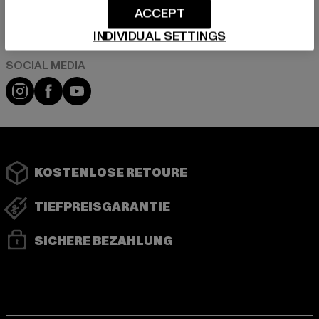
ACCEPT
Play market
App store
INDIVIDUAL SETTINGS
Instagram
Facebook
YouTube
KOSTENLOSE RETOURE
TIEFPREISGARANTIE
SICHERE BEZAHLUNG