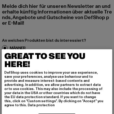
Melde dich hier für unseren Newsletter an und
erhalte künftig Informationen über aktuelle Tre
nds, Angebote und Gutscheine von DefShop p
er E-Mail!
An welchen Produkten bist du interessiert?
MÄNNER
GREAT TO SEE YOU
FRAUEN
HERE!
E-MAIL
DefShop uses cookies to improve your use experience,
save your preferences, analyse use behaviour and to
ANMELDEN
provide and measure interest-based contents and
advertising. In addition, we allow partners to extract data
or to use cookies. This may also include the processing of
Informationen dazu, wie DefShop mit Deinen Daten umgeht, findest Du
your data in the USA or other countries which do not have
in unserer Datenschutzerklärung. Du kannst Dich jederzeit kostenfei
the EU data protection standard. If you want to change
abmelden.
Datenschutzerklärung lesen.
this, click on "Custom settings". By clicking on "Accept" you
agree to this.
Data protection