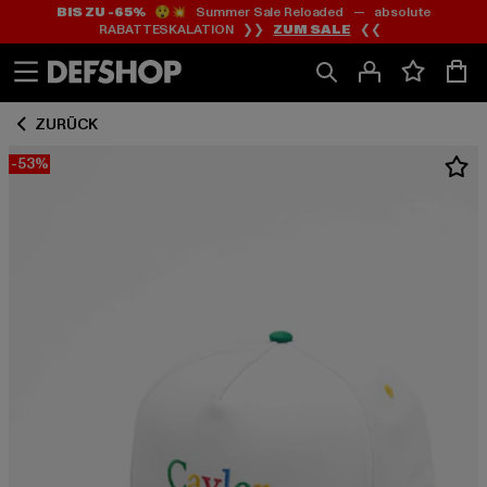
BIS ZU -65%
😲💥 Summer Sale Reloaded — absolute
Zum
Zum
RABATTESKALATION ❯❯
ZUM SALE
❮❮
Inhalt
Fußzeile
springen
springen
ZURÜCK
-53%