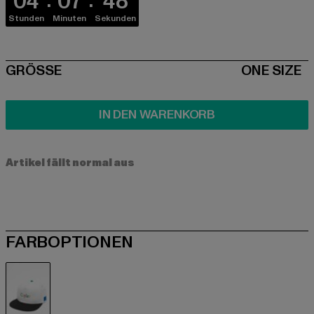
04
07
48
Stunden
Minuten
Sekunden
SIZE
GRÖSSE
ONE SIZE
IN DEN WARENKORB
Artikel fällt normal aus
FARBOPTIONEN