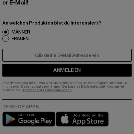
er E-Mail!
An welchen Produkten bist du interessiert?
MÄNNER
FRAUEN
E-MAIL
ANMELDEN
Informationen dazu, wie DefShop mit Deinen Daten umgeht, findest Du
in unserer Datenschutzerklärung. Du kannst Dich jederzeit kostenfei
abmelden.
Datenschutzerklärung lesen.
Play market
App store