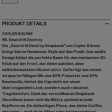
weiß
PRODUKT DETAILS
CAYLER & SONS
WL Search N Destroy
Die „Search N Destroy Snapback" von Cayler & Sons
bringt klaren Headwear-Style auf den Punkt. Das weiße
Design bildet die perfekte Basis für den markanten 3D-
Stick auf der Front, der einen subtilen, aber
selbstbewussten Akzent setzt. Gefertigt aus einem
strapazierfähigen Mix aus 80% Polyester und 20%
Baumwolle, bietet die Cap nicht nur einen
überzeugenden Look, sondern auch robusten
Tragekomfort. Dank der verstellbaren Snapback-
Verschluss passt sich die Mütze optimal an jede
Kopfform an. Ein vielseitiges Piece, das deine Outfits
abrundet – egal ob im Alltag oder bei besonderen