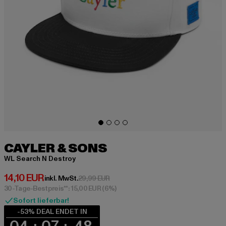
CAYLER & SONS
WL Search N Destroy
Derzeitiger Preis: 14,10 EUR
14,10 EUR
Aktionspreis: 29,99 EUR
inkl. MwSt.
29,99 EUR
30-Tage-Bestpreis**: 15,00 EUR
(6%)
Sofort lieferbar!
-53% DEAL ENDET IN