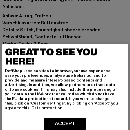
Anlässen.
Anlass: Alltag, Freizeit
Verschlussarten: Buttonstrap
Details: Stitch, Feuchtigkeit absorbierendes
Schweißband, Gestickte Luftlöcher
Marke: Cayler & Sons
GREAT TO SEE YOU
Kat.: Snapback
Farbe: weiß
HERE!
Hersteller Farbe: white/mc
DefShop uses cookies to improve your use experience,
Materialzusammensetzung: 80% Polyester, 20%
save your preferences, analyse use behaviour and to
Baumwolle
provide and measure interest-based contents and
advertising. In addition, we allow partners to extract data
Art.Nr: CS2175-01928
or to use cookies. This may also include the processing of
your data in the USA or other countries which do not have
the EU data protection standard. If you want to change
Hersteller: TB International GmbH |
info@tbint.de
this, click on "Custom settings". By clicking on "Accept" you
Dr.-Robert-Murjahn-Straße 7 | 64372 Ober-Ramstadt |
agree to this.
Data protection
DE
ACCEPT