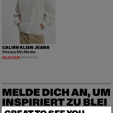
CALVIN KLEIN JEANS
Sherpa Mix Media
Derzeitiger Preis: 69,00 EUR
Aktionspreis: 149,99 EUR
69,00 EUR
149,99 EUR
MELDE DICH AN, UM
INSPIRIERT ZU BLEI
BEN!