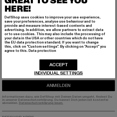
GREAT TO SEE YOU
HERE!
Melde dich hier für unseren Newsletter an und
erhalte künftig Informationen über aktuelle Tre
DefShop uses cookies to improve your use experience,
nds, Angebote und Gutscheine von DefShop p
save your preferences, analyse use behaviour and to
er E-Mail!
provide and measure interest-based contents and
advertising. In addition, we allow partners to extract data
or to use cookies. This may also include the processing of
your data in the USA or other countries which do not have
the EU data protection standard. If you want to change
An welchen Produkten bist du interessiert?
this, click on "Custom settings". By clicking on "Accept" you
agree to this.
Data protection
MÄNNER
FRAUEN
ACCEPT
INDIVIDUAL SETTINGS
E-MAIL
ANMELDEN
Informationen dazu, wie DefShop mit Deinen Daten umgeht, findest Du
in unserer Datenschutzerklärung. Du kannst Dich jederzeit kostenfei
abmelden.
Datenschutzerklärung lesen.