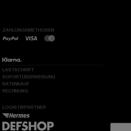
ZAHLUNGSMETHODEN
LASTSCHRIFT
SOFORTÜBERWEISUNG
RATENKAUF
RECHNUNG
LOGISTIKPARTNER