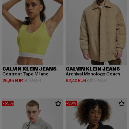
CALVIN KLEIN JEANS
CALVIN KLEIN JEANS
Contrast Tape Milano
Archival Monologo Coach
Derzeitiger Preis: 25,85 EUR
Aktionspreis: 54,99 EUR
Derzeitiger Preis: 92,40 EUR
Aktionspreis
25,85 EUR
54,99 EUR
92,40 EUR
209,99 EUR
-59%
-59%