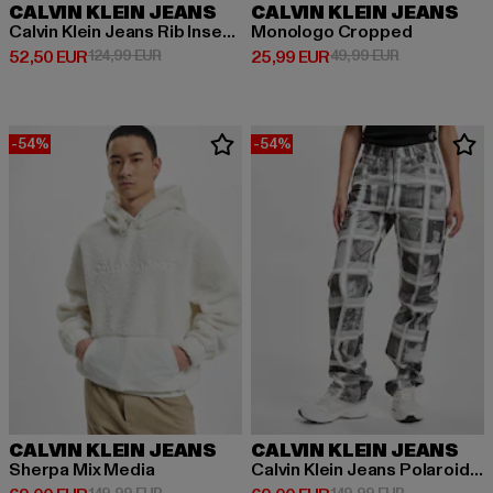
CALVIN KLEIN JEANS
CALVIN KLEIN JEANS
Calvin Klein Jeans Rib Insert Interlocks Jogginghose
Monologo Cropped
Derzeitiger Preis: 52,50 EUR
Aktionspreis: 124,99 EUR
Derzeitiger Preis: 25,99 EUR
Aktionspreis:
52,50 EUR
124,99 EUR
25,99 EUR
49,99 EUR
-54%
-54%
CALVIN KLEIN JEANS
CALVIN KLEIN JEANS
Sherpa Mix Media
Calvin Klein Jeans Polaroid High Rise Jeans
Aktionspreis: 149,99 EUR
Aktionspreis