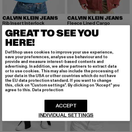
CALVIN KLEIN JEANS
CALVIN KLEIN JEANS
Rib Insert Interlock
Fleece Lined Cargo
Derzeitiger Preis: 57,40 EUR
Aktionspreis: 139,99 EUR
Derzeitiger Preis: 69,70 EUR
Aktionspreis
GREAT TO SEE YOU
57,40 EUR
139,99 EUR
69,70 EUR
169,99 EUR
HERE!
DefShop uses cookies to improve your use experience,
-58%
-48%
save your preferences, analyse use behaviour and to
provide and measure interest-based contents and
advertising. In addition, we allow partners to extract data
or to use cookies. This may also include the processing of
your data in the USA or other countries which do not have
the EU data protection standard. If you want to change
this, click on "Custom settings". By clicking on "Accept" you
agree to this.
Data protection
ACCEPT
INDIVIDUAL SETTINGS