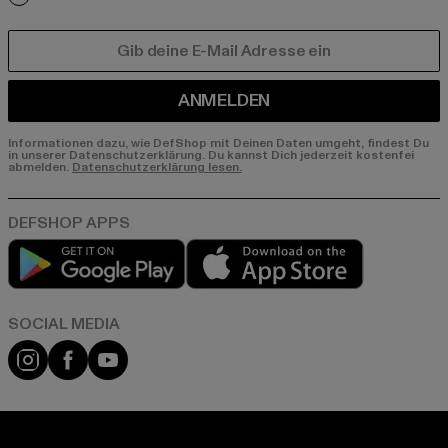
E-MAIL
ANMELDEN
Informationen dazu, wie DefShop mit Deinen Daten umgeht, findest Du
in unserer Datenschutzerklärung. Du kannst Dich jederzeit kostenfei
abmelden.
Datenschutzerklärung lesen.
Play market
App store
Instagram
Facebook
YouTube