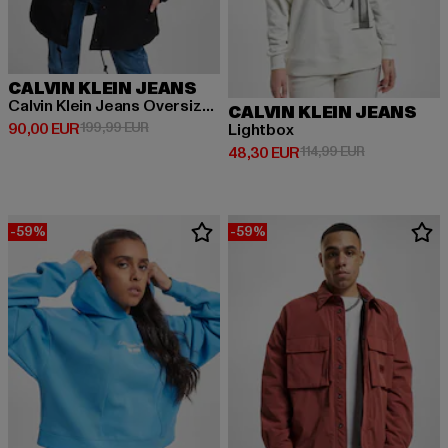
CALVIN KLEIN JEANS
Calvin Klein Jeans Oversized Padded Coach Jacke
CALVIN KLEIN JEANS
Derzeitiger Preis: 90,00 EUR
Aktionspreis: 199,99 EUR
90,00 EUR
199,99 EUR
Lightbox
Derzeitiger Preis: 48,30 EUR
Aktionspreis:
48,30 EUR
114,99 EUR
-59%
-59%