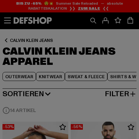
BIS ZU -65%
😲💥 Summer Sale Reloaded — absolute
Zum
Zum
Zum
RABATTESKALATION ❯❯
ZUM SALE
❮❮
Inhalt
Fußzeile
Produktraster
springen
springen
springen
CALVIN KLEIN JEANS
CALVIN KLEIN JEANS
APPAREL
OUTERWEAR
KNITWEAR
SWEAT & FLEECE
SHIRTS & W
SORTIEREN
FILTER
BELIEBTESTE
14 ARTIKEL
-53%
-56%