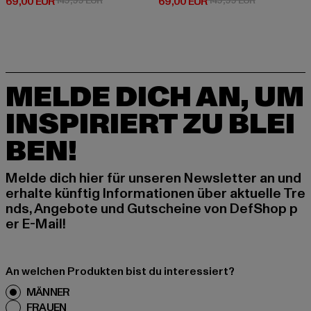
Derzeitiger Preis: 69,00 EUR
Derzeitiger Preis: 69,00 EUR
69,00 EUR
149,99 EUR
69,00 EUR
149,99 EUR
MELDE DICH AN, UM
INSPIRIERT ZU BLEI
BEN!
Melde dich hier für unseren Newsletter an und
erhalte künftig Informationen über aktuelle Tre
nds, Angebote und Gutscheine von DefShop p
er E-Mail!
An welchen Produkten bist du interessiert?
MÄNNER
FRAUEN