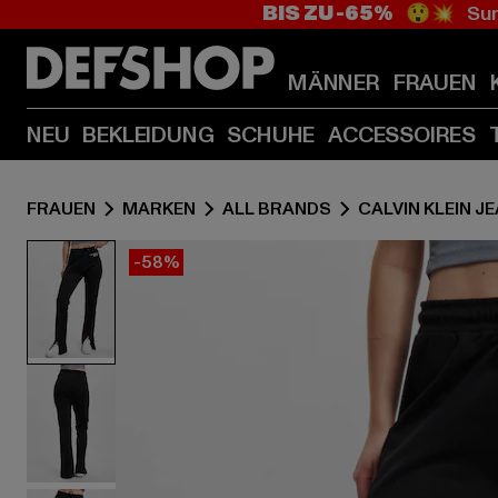
BIS ZU -65%
😲💥 Sum
MÄNNER
FRAUEN
NEU
BEKLEIDUNG
SCHUHE
ACCESSOIRES
FRAUEN
MARKEN
ALL BRANDS
CALVIN KLEIN J
-58%