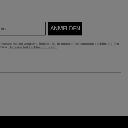
ANMELDEN
Deinen Daten umgeht, findest Du in unserer Datenschutzerklärung. Du
lden.
Datenschutzerklärung lesen.