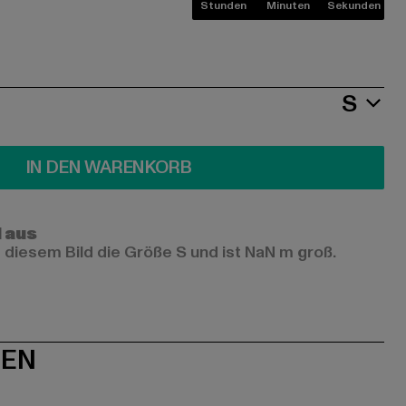
Stunden
Minuten
Sekunden
S
IN DEN WARENKORB
l aus
 diesem Bild die Größe S und ist NaN m groß.
NEN