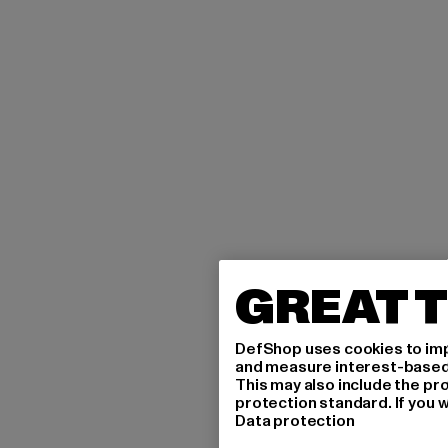
GREAT T
DefShop uses cookies to imp
and measure interest-based c
This may also include the pr
protection standard. If you w
Data protection