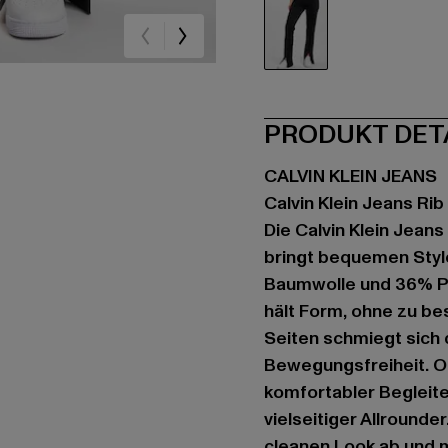
schwarz
PRODUKT DET
CALVIN KLEIN JEANS
Calvin Klein Jeans Ri
Die Calvin Klein Jean
bringt bequemen Styl
Baumwolle und 36% Po
hält Form, ohne zu be
Seiten schmiegt sich 
Bewegungsfreiheit. O
komfortabler Begleiter
vielseitiger Allrounde
cleanen Look ab und m