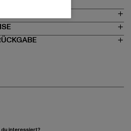
& PASSFORM
ISE
 RÜCKGABE
 du interessiert?