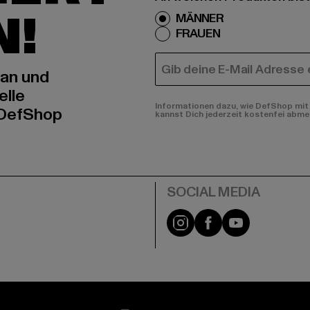
N!
MÄNNER
FRAUEN
E-MAIL
 an und
elle
Informationen dazu, wie DefShop mit 
 DefShop
kannst Dich jederzeit kostenfei abme
e
Instagram
Facebook
YouTube