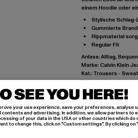
einem Hoodie oder e
Stylische Schlag
Gummierte Brand
Rippmaterial so
Regular Fit
Anlass: Alltag, Beque
Marke: Calvin Klein J
Kat.: Trousers - Swea
Farbe: schwarz
O SEE YOU HERE!
Hersteller Farbe: ck b
Materialzusammenset
Art.Nr: J20J221052-1
rove your use experience, save your preferences, analyse u
ontents and advertising. In addition, we allow partners to e
ocessing of your data in the USA or other countries which do 
Hersteller: PVH Bra
ant to change this, click on "Custom settings". By clicking on 
Speditionstraße 7 | 4