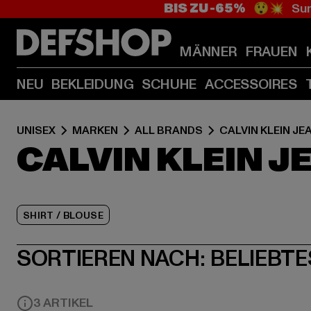
BIS ZU -65%
😲💥 Sum
MÄNNER
FRAUEN
NEU
BEKLEIDUNG
SCHUHE
ACCESSOIRES
UNISEX
MARKEN
ALL BRANDS
CALVIN KLEIN JE
CALVIN KLEIN J
SHIRT / BLOUSE
SORTIEREN NACH:
BELIEBTE
3 ARTIKEL