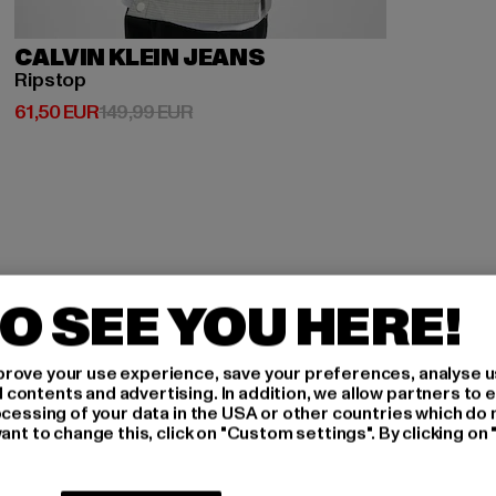
CALVIN KLEIN JEANS
Ripstop
Derzeitiger Preis: 61,50 EUR
Aktionspreis: 149,99 EUR
61,50 EUR
149,99 EUR
O SEE YOU HERE!
H AN,
rove your use experience, save your preferences, analyse u
ontents and advertising. In addition, we allow partners to e
IERT
ocessing of your data in the USA or other countries which do 
ant to change this, click on "Custom settings". By clicking on 
An welchen Produkten bist