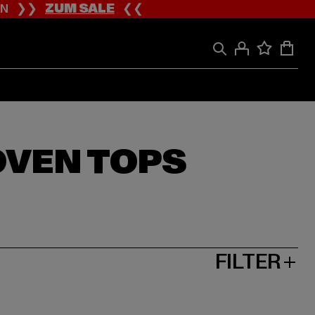
ION ❯❯
ZUM SALE
❮❮
OVEN TOPS
FILTER