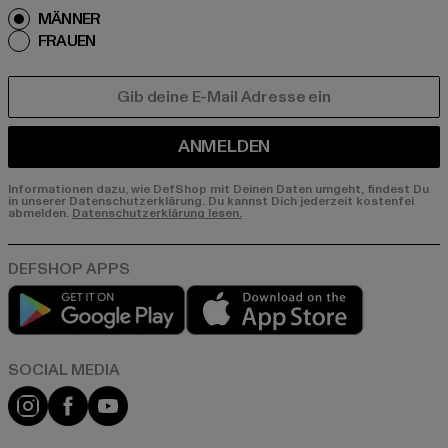
MÄNNER
FRAUEN
E-MAIL
ANMELDEN
Informationen dazu, wie DefShop mit Deinen Daten umgeht, findest Du
in unserer Datenschutzerklärung. Du kannst Dich jederzeit kostenfei
abmelden.
Datenschutzerklärung lesen.
Play market
App store
Instagram
Facebook
YouTube