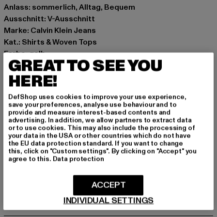
Anlass: sommerlich, Alltag, Bequem
Ausschnitt: V-Ausschnitt
Marke: Calvin Klein Jeans
Kat.: Shirts & Woven Tops
Farbe: gelb
GREAT TO SEE YOU
Hersteller Farbe: lemon lime
HERE!
Materialzusammensetzung: 77% Polyester, 19% Modal,
4% Elasthan
DefShop uses cookies to improve your use experience,
Art.Nr: J20J218278-10138
save your preferences, analyse use behaviour and to
provide and measure interest-based contents and
advertising. In addition, we allow partners to extract data
Hersteller: PVH Brands Germany GmbH |
or to use cookies. This may also include the processing of
service.de@calvinklein.com
your data in the USA or other countries which do not have
the EU data protection standard. If you want to change
Speditionstraße 7 | 40221 Düsseldorf | DE
this, click on "Custom settings". By clicking on "Accept" you
agree to this.
Data protection
GRÖSSE & PASSFORM
ACCEPT
INDIVIDUAL SETTINGS
PFLEGEHINWEISE