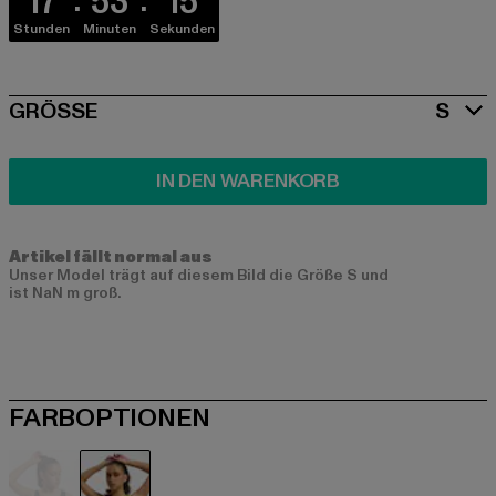
17
53
14
Stunden
Minuten
Sekunden
SIZE
GRÖSSE
S
IN DEN WARENKORB
Artikel fällt normal aus
Unser Model trägt auf diesem Bild die Größe S und
ist NaN m groß.
FARBOPTIONEN