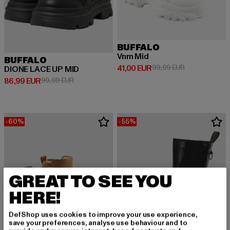
BUFFALO
Vnm Mid
BUFFALO
Derzeitiger Preis: 41,00 EUR
Aktionspreis:
41,00 EUR
99,99 EUR
DIONE LACE UP MID
Derzeitiger Preis: 86,99 EUR
Aktionspreis: 99,99 EUR
86,99 EUR
99,99 EUR
-60%
-55%
GREAT TO SEE YOU
HERE!
DefShop uses cookies to improve your use experience,
save your preferences, analyse use behaviour and to