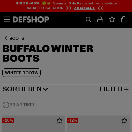
BIS ZU -65%
😲💥 Summer Sale Reloaded — absolute
Zum
Zum
Zum
RABATTESKALATION ❯❯
ZUM SALE
❮❮
Inhalt
Fußzeile
Produktraster
springen
springen
springen
BOOTS
BUFFALO WINTER
BOOTS
WINTER BOOTS
SORTIEREN
FILTER
BELIEBTESTE
89 ARTIKEL
-20%
-12%