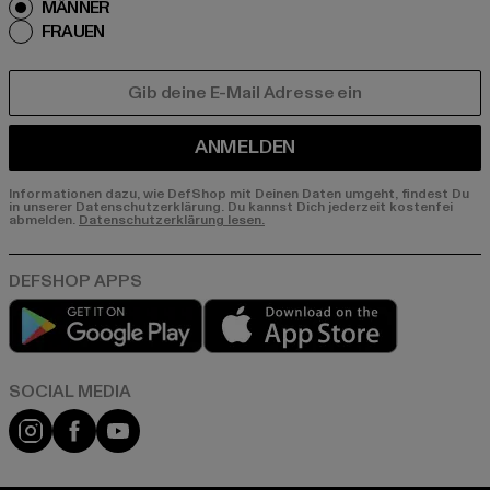
MÄNNER
FRAUEN
E-MAIL
ANMELDEN
Informationen dazu, wie DefShop mit Deinen Daten umgeht, findest Du
in unserer Datenschutzerklärung. Du kannst Dich jederzeit kostenfei
abmelden.
Datenschutzerklärung lesen.
Play market
App store
Instagram
Facebook
YouTube