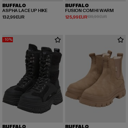
BUFFALO
BUFFALO
ASPHA LACE UP HIKE
FUSION COM HI WARM
Derzeitiger Preis: 132,99 EUR
Derzeitiger Preis: 125,99 EUR
Aktionsprei
132,99 EUR
125,99 EUR
139,99 EUR
-10%
BUFFALO
BUFFALO