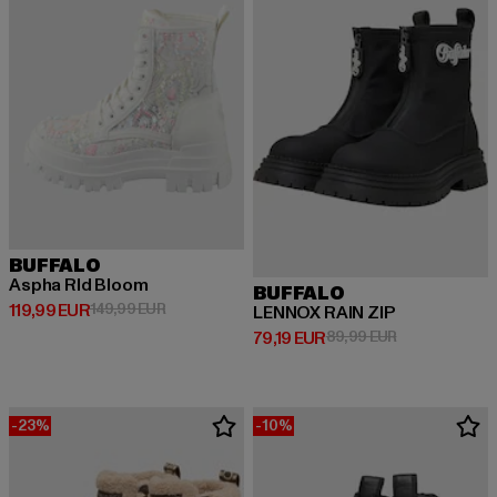
BUFFALO
Aspha Rld Bloom
BUFFALO
Derzeitiger Preis: 119,99 EUR
Aktionspreis: 149,99 EUR
119,99 EUR
149,99 EUR
LENNOX RAIN ZIP
Derzeitiger Preis: 79,19 EUR
Aktionspreis: 
79,19 EUR
89,99 EUR
-23%
-10%