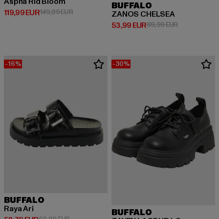
Aspha Rld Bloom
BUFFALO
Derzeitiger Preis: 119,99 EUR
Aktionspreis: 149,99 EUR
119,99 EUR
149,99 EUR
ZANOS CHELSEA
Derzeitiger Preis: 53,99 EUR
Aktionspreis:
53,99 EUR
89,99 EUR
-16%
-30%
BUFFALO
Raya Ari
BUFFALO
Aktionspreis: 69,99 EUR