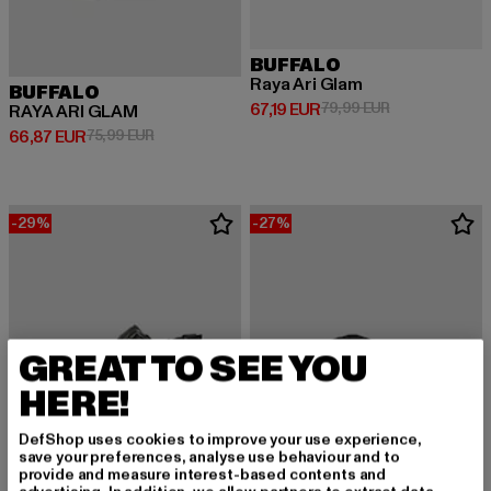
BUFFALO
Raya Ari Glam
BUFFALO
Derzeitiger Preis: 67,19 EUR
Aktionspreis: 
67,19 EUR
79,99 EUR
RAYA ARI GLAM
Derzeitiger Preis: 66,87 EUR
Aktionspreis: 75,99 EUR
66,87 EUR
75,99 EUR
-29%
-27%
GREAT TO SEE YOU
HERE!
DefShop uses cookies to improve your use experience,
save your preferences, analyse use behaviour and to
provide and measure interest-based contents and