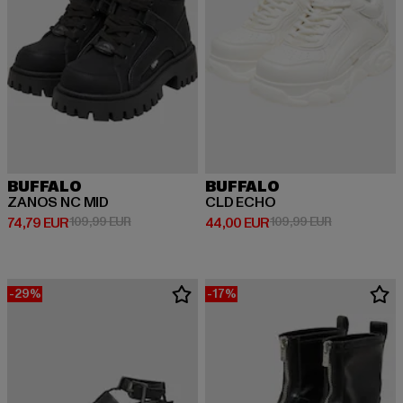
BUFFALO
BUFFALO
ZANOS NC MID
CLD ECHO
Derzeitiger Preis: 74,79 EUR
Aktionspreis: 109,99 EUR
Derzeitiger Preis: 44,00 EUR
Aktionspreis
74,79 EUR
109,99 EUR
44,00 EUR
109,99 EUR
-29%
-17%