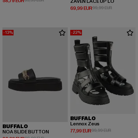
Derzeitiger Preis: 58,79 EUR
58,79 EUR
69,99 EUR
ZAVEN LACE UP LO
Derzeitiger Preis: 69,99 EUR
Aktionspreis:
69,99 EUR
99,99 EUR
-13%
-22%
BUFFALO
Lennox Zeus
BUFFALO
Derzeitiger Preis: 77,99 EUR
Aktionspreis:
77,99 EUR
99,99 EUR
NOA SLIDE BUTTON