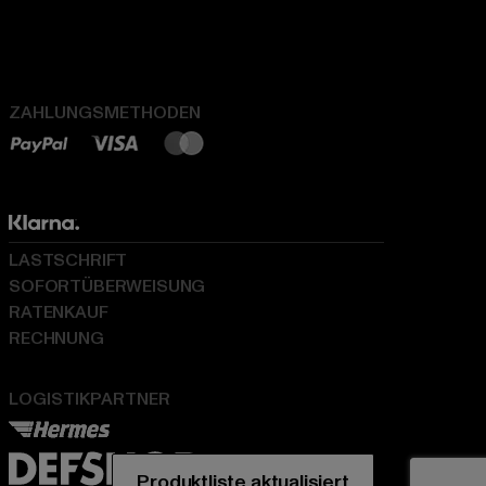
ZAHLUNGSMETHODEN
LASTSCHRIFT
SOFORTÜBERWEISUNG
RATENKAUF
RECHNUNG
LOGISTIKPARTNER