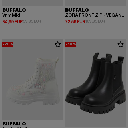
BUFFALO
BUFFALO
Vnm Mid
ZORA FRONT ZIP - VEGAN NAPPA
Derzeitiger Preis: 84,99 EUR
Aktionspreis: 99,99 EUR
Derzeitiger Preis: 72,59 EUR
Aktionspreis
84,99 EUR
99,99 EUR
72,59 EUR
109,99 EUR
-20%
-40%
BUFFALO