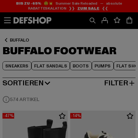
BIS ZU -65%
😲💥 Summer Sale Reloaded — absolute
Zum
Zum
Zum
RABATTESKALATION ❯❯
ZUM SALE
❮❮
Inhalt
Fußzeile
Produktraster
springen
springen
springen
BUFFALO
BUFFALO FOOTWEAR
SNEAKERS
FLAT SANDALS
BOOTS
PUMPS
FLAT SH
SORTIEREN
FILTER
BELIEBTESTE
574 ARTIKEL
-47%
-14%