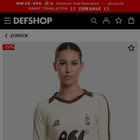
BIS ZU -65%
😲💥 Summer Sale Reloaded — absolute
Zum
Zum
RABATTESKALATION ❯❯
ZUM SALE
❮❮
Inhalt
Fußzeile
springen
springen
ZURÜCK
-22%