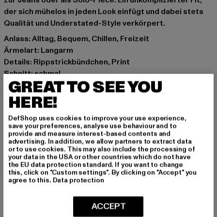
zur Jeans oder als Solo-Piece. Ein unkomplizierter Fit,
der sich mühelos in jeden Look einfügt und dabei stets
Qualität und Understated-Style verkörpert.
Anlass: Alltag, Bequem, Chillen, Freizeit
Ärmelart: Langarm
Details: Rippstrickbündchen, Print
Schnitt: schmal
GREAT TO SEE YOU
Marke: Another Cotton Lab
Kat.: Longsleeves
HERE!
Farbe: beige
DefShop uses cookies to improve your use experience,
Hersteller Farbe: off white
save your preferences, analyse use behaviour and to
Materialzusammensetzung: 100% Baumwolle
provide and measure interest-based contents and
advertising. In addition, we allow partners to extract data
Art.Nr: PD00010541-04359
or to use cookies. This may also include the processing of
your data in the USA or other countries which do not have
the EU data protection standard. If you want to change
Hersteller: Urban Styles Agency GmbH & Co. KG |
this, click on "Custom settings". By clicking on "Accept" you
agentur@urbanstylesagency.com
agree to this.
Data protection
Schanzenstraße 41 | 51063 Köln | DE
ACCEPT