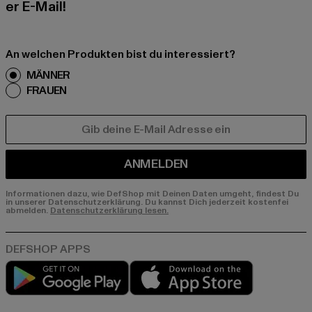
er E-Mail!
An welchen Produkten bist du interessiert?
MÄNNER
FRAUEN
E-MAIL
ANMELDEN
Informationen dazu, wie DefShop mit Deinen Daten umgeht, findest Du
in unserer Datenschutzerklärung. Du kannst Dich jederzeit kostenfei
abmelden.
Datenschutzerklärung lesen.
Play market
App store