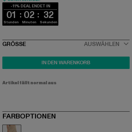
-11% DEAL ENDET IN
01
02
32
Stunden
Minuten
Sekunden
SIZE
GRÖSSE
AUSWÄHLEN
IN DEN WARENKORB
Artikel fällt normal aus
FARBOPTIONEN