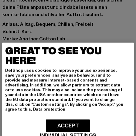
dieser Rock ist ein vielseitiges Essential, das sich an
deine Pläne anpasst und dir dabei stets einen
komfortablen und stilvollen Auftritt sichert.
Anlass: Alltag, Bequem, Chillen, Freizeit
Schnitt: Kurz
Marke: Another Cotton Lab
Kat.: Bekleidung
GREAT TO SEE YOU
Farbe: beige
HERE!
Hersteller Farbe: moonlight
Materialzusammensetzung: 76% Baumwolle, 24%
DefShop uses cookies to improve your use experience,
Sorona
save your preferences, analyse use behaviour and to
provide and measure interest-based contents and
Art.Nr: PD00010526-22630
advertising. In addition, we allow partners to extract data
or to use cookies. This may also include the processing of
your data in the USA or other countries which do not have
Hersteller: Urban Styles Agency GmbH & Co. KG |
the EU data protection standard. If you want to change
agentur@urbanstylesagency.com
this, click on "Custom settings". By clicking on "Accept" you
agree to this.
Data protection
Schanzenstraße 41 | 51063 Köln | DE
ACCEPT
GRÖSSE & PASSFORM
INDIVIDUAL SETTINGS