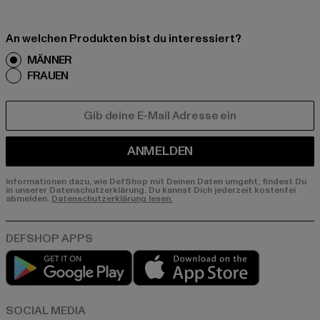
An welchen Produkten bist du interessiert?
MÄNNER
FRAUEN
E-MAIL
ANMELDEN
Informationen dazu, wie DefShop mit Deinen Daten umgeht, findest Du
in unserer Datenschutzerklärung. Du kannst Dich jederzeit kostenfei
abmelden.
Datenschutzerklärung lesen.
Play market
App store