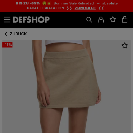
BIS ZU -65%
😲💥 Summer Sale Reloaded — absolute
Zum
Zum
RABATTESKALATION ❯❯
ZUM SALE
❮❮
Inhalt
Fußzeile
springen
springen
ZURÜCK
-11%