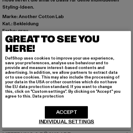
Hose liefert die smarte Basis für deine individuellen
Styling-Ideen.
Marke: Another Cotton Lab
Kat.: Bekleidung
Farbe: grau
GREAT TO SEE YOU
Hersteller Farbe: dark grey stripes
Materialzusammensetzung: 52% Baumwolle, 48%
HERE!
Polyester
DefShop uses cookies to improve your use experience,
Art.Nr: PD00010468-22628
save your preferences, analyse use behaviour and to
provide and measure interest-based contents and
advertising. In addition, we allow partners to extract data
Hersteller: Urban Styles Agency GmbH & Co. KG |
or to use cookies. This may also include the processing of
agentur@urbanstylesagency.com
your data in the USA or other countries which do not have
the EU data protection standard. If you want to change
Schanzenstraße 41 | 51063 Köln | DE
this, click on "Custom settings". By clicking on "Accept" you
agree to this.
Data protection
GRÖSSE & PASSFORM
ACCEPT
PFLEGEHINWEISE
INDIVIDUAL SETTINGS