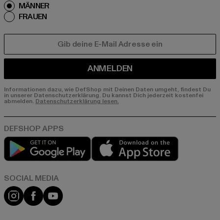
MÄNNER
FRAUEN
E-MAIL
ANMELDEN
Informationen dazu, wie DefShop mit Deinen Daten umgeht, findest Du
in unserer Datenschutzerklärung. Du kannst Dich jederzeit kostenfei
abmelden.
Datenschutzerklärung lesen.
Play market
App store
Instagram
Facebook
YouTube