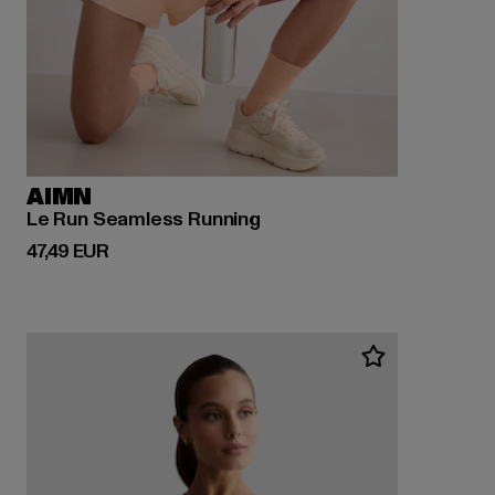
AIMN
Le Run Seamless Running
Derzeitiger Preis: 47,49 EUR
47,49 EUR