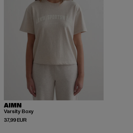
AIMN
Varsity Boxy
Derzeitiger Preis: 37,99 EUR
37,99 EUR