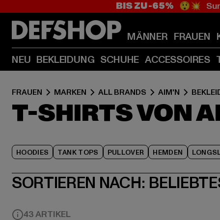
BIS ZU -65%
😲💥 Sum
MÄNNER
FRAUEN
NEU
BEKLEIDUNG
SCHUHE
ACCESSOIRES
FRAUEN
MARKEN
ALL BRANDS
AIM'N
BEKLE
T-SHIRTS VON A
HOODIES
TANK TOPS
PULLOVER
HEMDEN
LONGSL
SORTIEREN NACH:
BELIEBTE
43 ARTIKEL