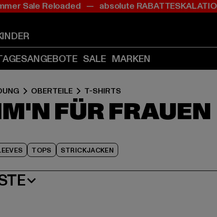
mer Sale Reloaded — absolute RABATTESKALAT
Zum
Zum
Zum
Inhalt
Fußzeile
Produktraster
springen
springen
springen
KINDER
(Enter
(Enter
(Enter
drücken)
drücken)
drücken)
TAGESANGEBOTE
SALE
MARKEN
IDUNG
OBERTEILE
T-SHIRTS
IM'N FÜR FRAUEN
EEVES
TOPS
STRICKJACKEN
STE