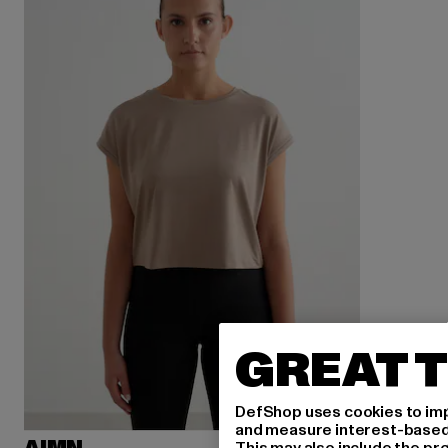
GREAT T
DefShop uses cookies to imp
and measure interest-based c
This may also include the pr