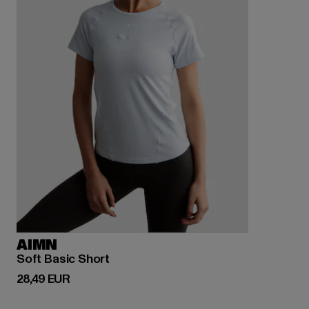
AIMN
Soft Basic Short
Derzeitiger Preis: 28,49 EUR
28,49 EUR