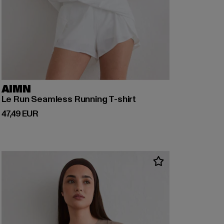
AIMN
Le Run Seamless Running T-shirt
Derzeitiger Preis: 47,49 EUR
47,49 EUR