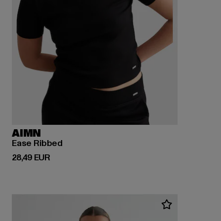
AIMN
Ease Ribbed
Derzeitiger Preis: 28,49 EUR
28,49 EUR