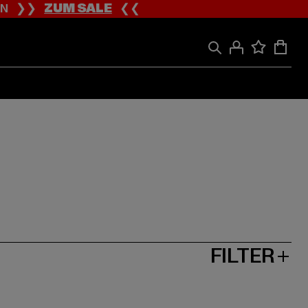
ION ❯❯
ZUM SALE
❮❮
FILTER