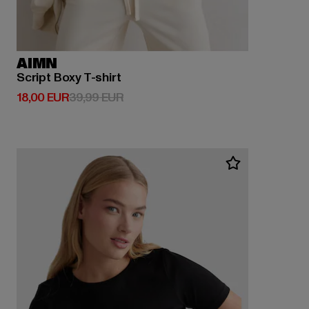
AIMN
Script Boxy T-shirt
Derzeitiger Preis: 18,00 EUR
Aktionspreis: 39,99 EUR
18,00 EUR
39,99 EUR