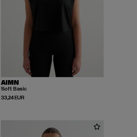
AIMN
Soft Basic
Derzeitiger Preis: 33,24 EUR
33,24 EUR