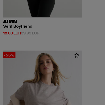
AIMN
Serif Boyfriend
Derzeitiger Preis: 18,00 EUR
Aktionspreis: 39,99 EUR
18,00 EUR
39,99 EUR
-55%