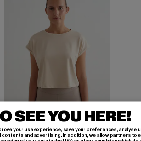
O SEE YOU HERE!
rove your use experience, save your preferences, analyse u
ontents and advertising. In addition, we allow partners to e
ocessing of your data in the USA or other countries which do 