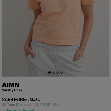
AIMN
Varsity Boxy
Derzeitiger Preis: 37,99 EUR
37,99 EUR
inkl. MwSt.
30-Tage-Bestpreis**: 36,79 EUR
(-4%)
Sofort lieferbar!