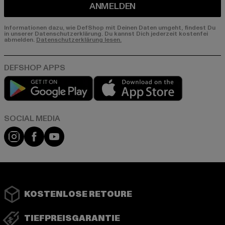
ANMELDEN
Informationen dazu, wie DefShop mit Deinen Daten umgeht, findest Du
in unserer Datenschutzerklärung. Du kannst Dich jederzeit kostenfei
abmelden.
Datenschutzerklärung lesen.
Play market
App store
Instagram
Facebook
YouTube
KOSTENLOSE RETOURE
TIEFPREISGARANTIE