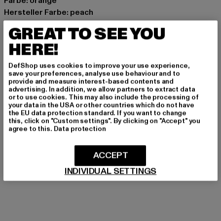
Farbe: orange
Hersteller Farbe: peach
Materialzusammensetzung: 100% Baumwolle
GREAT TO SEE YOU
Art.Nr: 24080607-00822
HERE!
Hersteller: Urban Styles Agency GmbH & Co. KG |
DefShop uses cookies to improve your use experience,
agentur@urbanstylesagency.com
save your preferences, analyse use behaviour and to
provide and measure interest-based contents and
Schanzenstraße 41 | 51063 Köln | DE
advertising. In addition, we allow partners to extract data
or to use cookies. This may also include the processing of
your data in the USA or other countries which do not have
the EU data protection standard. If you want to change
GRÖSSE & PASSFORM
this, click on "Custom settings". By clicking on "Accept" you
agree to this.
Data protection
PFLEGEHINWEISE
ACCEPT
LIEFERUNG & RÜCKGABE
INDIVIDUAL SETTINGS