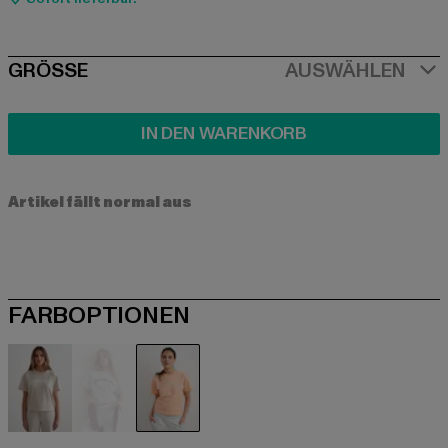
SIZE
GRÖSSE
AUSWÄHLEN
IN DEN WARENKORB
Artikel fällt normal aus
FARBOPTIONEN
beige
grau
orange