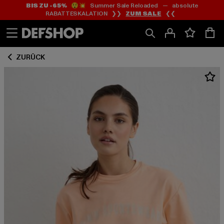
BIS ZU -65%
😲💥 Summer Sale Reloaded — absolute
Zum
Zum
RABATTESKALATION ❯❯
ZUM SALE
❮❮
Inhalt
Fußzeile
springen
springen
ZURÜCK