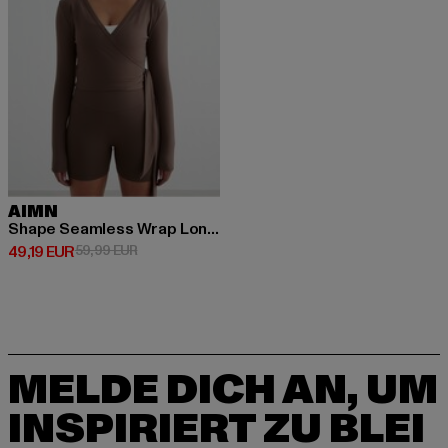
AIMN
Shape Seamless Wrap Long Sleeve
Derzeitiger Preis: 49,19 EUR
Aktionspreis: 59,99 EUR
49,19 EUR
59,99 EUR
MELDE DICH AN, UM
INSPIRIERT ZU BLEI