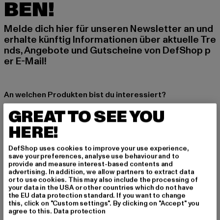
BEN!
Melde dich hier für unseren Newsletter an und
erhalte künftig Informationen über aktuelle Tre
nds, Angebote und Gutscheine von DefShop p
er E-Mail!
An welchen Produkten bist du interessiert?
MÄNNER
GREAT TO SEE YOU
FRAUEN
HERE!
DefShop uses cookies to improve your use experience,
E-MAIL
save your preferences, analyse use behaviour and to
provide and measure interest-based contents and
ANMELDEN
advertising. In addition, we allow partners to extract data
or to use cookies. This may also include the processing of
your data in the USA or other countries which do not have
Informationen dazu, wie DefShop mit Deinen Daten umgeht, findest Du
the EU data protection standard. If you want to change
in unserer Datenschutzerklärung. Du kannst Dich jederzeit kostenfei
this, click on "Custom settings". By clicking on "Accept" you
abmelden.
Datenschutzerklärung lesen.
agree to this.
Data protection