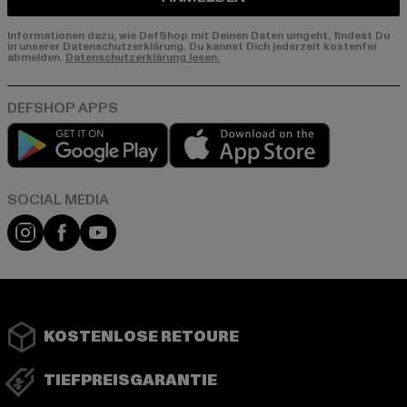
Informationen dazu, wie DefShop mit Deinen Daten umgeht, findest Du
in unserer Datenschutzerklärung. Du kannst Dich jederzeit kostenfei
abmelden.
Datenschutzerklärung lesen.
Play market
App store
Instagram
Facebook
YouTube
KOSTENLOSE RETOURE
TIEFPREISGARANTIE