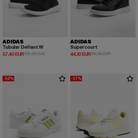
ADIDAS
ADIDAS
Tubular Defiant W
Supercourt
Derzeitiger Preis: 57,40 EUR
Aktionspreis: 139,99 EUR
Derzeitiger Preis: 44,10 EUR
Aktionspreis: 
57,40 EUR
139,99 EUR
44,10 EUR
89,99 EUR
-52%
-57%