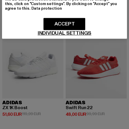
this, click on "Custom settings". By clicking on "Accept" you
agree to this.
Data protection
-57%
-52%
ACCEPT
INDIVIDUAL SETTINGS
ADIDAS
ADIDAS
ZX 1K Boost
Swift Run 22
Derzeitiger Preis: 51,60 EUR
Aktionspreis: 119,99 EUR
Derzeitiger Preis: 48,00 EUR
Aktionspreis:
51,60 EUR
119,99 EUR
48,00 EUR
99,99 EUR