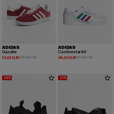
ADIDAS
ADIDAS
Gazelle
Continental 80
Derzeitiger Preis: 51,60 EUR
Aktionspreis: 128,99 EUR
Derzeitiger Preis: 48,00 EUR
Aktionspreis:
51,60 EUR
128,99 EUR
48,00 EUR
99,99 EUR
-59%
-51%