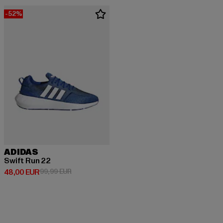
-52%
ADIDAS
Swift Run 22
Derzeitiger Preis: 48,00 EUR
Aktionspreis: 99,99 EUR
48,00 EUR
99,99 EUR