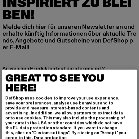
INSPIRIERT ZU BLEI
BEN!
Melde dich hier für unseren Newsletter an und
erhalte künftig Informationen über aktuelle Tre
nds, Angebote und Gutscheine von DefShop p
er E-Mail!
An welchen Produkten bist du interessiert?
GREAT TO SEE YOU
MÄNNER
HERE!
FRAUEN
DefShop uses cookies to improve your use experience,
save your preferences, analyse use behaviour and to
E-MAIL
provide and measure interest-based contents and
advertising. In addition, we allow partners to extract data
ANMELDEN
or to use cookies. This may also include the processing of
your data in the USA or other countries which do not have
the EU data protection standard. If you want to change
Informationen dazu, wie DefShop mit Deinen Daten umgeht, findest Du
this, click on "Custom settings". By clicking on "Accept" you
in unserer Datenschutzerklärung. Du kannst Dich jederzeit kostenfei
agree to this.
Data protection
abmelden.
Datenschutzerklärung lesen.