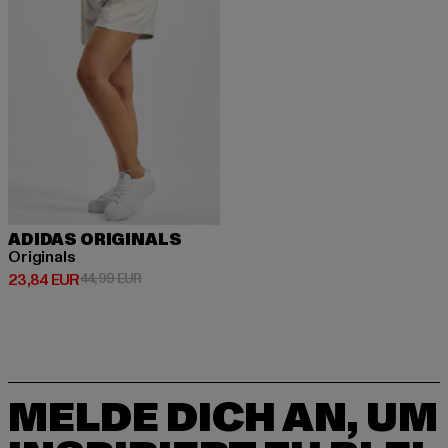
ADIDAS ORIGINALS
Originals
Derzeitiger Preis: 23,84 EUR
Aktionspreis: 44,99 EUR
23,84 EUR
44,99 EUR
MELDE DICH AN, UM