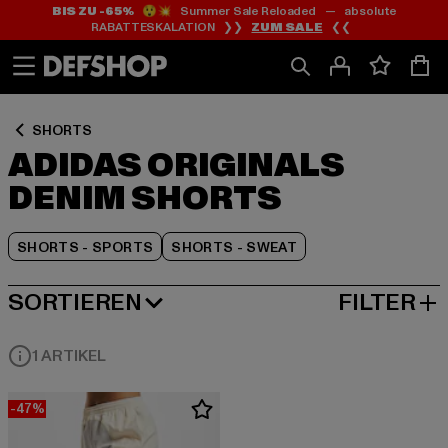
BIS ZU -65%
😲💥 Summer Sale Reloaded — absolute
Zum
Zum
Zum
RABATTESKALATION ❯❯
ZUM SALE
❮❮
Inhalt
Fußzeile
Produktraster
springen
springen
springen
SHORTS
ADIDAS ORIGINALS
DENIM SHORTS
SHORTS - SPORTS
SHORTS - SWEAT
SORTIEREN
FILTER
BELIEBTESTE
1 ARTIKEL
-47%