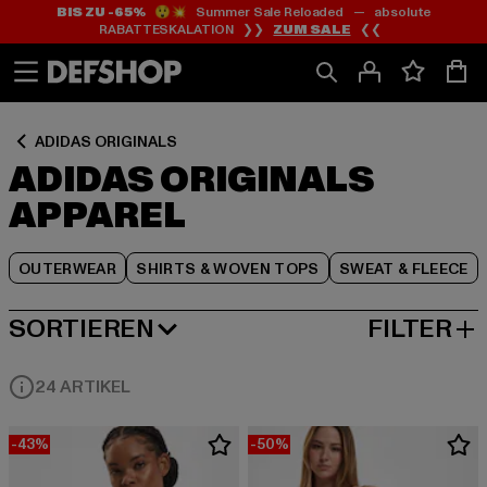
BIS ZU -65%
😲💥 Summer Sale Reloaded — absolute
Zum
Zum
Zum
RABATTESKALATION ❯❯
ZUM SALE
❮❮
Inhalt
Fußzeile
Produktraster
springen
springen
springen
ADIDAS ORIGINALS
ADIDAS ORIGINALS
APPAREL
OUTERWEAR
SHIRTS & WOVEN TOPS
SWEAT & FLEECE
SORTIEREN
FILTER
BELIEBTESTE
24 ARTIKEL
-43%
-50%