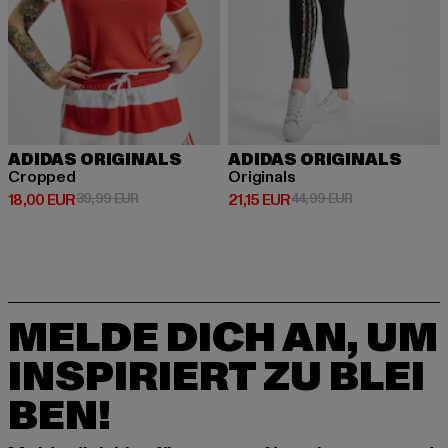
ADIDAS ORIGINALS
ADIDAS ORIGINALS
Cropped
Originals
Derzeitiger Preis: 18,00 EUR
Aktionspreis: 39,99 EUR
Derzeitiger Preis: 21,15 EUR
Aktionspreis: 4
18,00 EUR
39,99 EUR
21,15 EUR
44,99 EUR
MELDE DICH AN, UM
INSPIRIERT ZU BLEI
BEN!