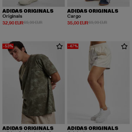
ADIDAS ORIGINALS
ADIDAS ORIGINALS
Originals
Cargo
Derzeitiger Preis: 32,90 EUR
Aktionspreis: 69,99 EUR
Derzeitiger Preis: 35,00 EUR
Aktionspreis:
32,90 EUR
69,99 EUR
35,00 EUR
69,99 EUR
-53%
-47%
ADIDAS ORIGINALS
ADIDAS ORIGINALS