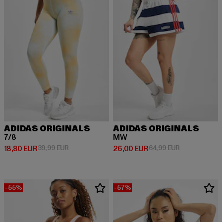
ADIDAS ORIGINALS
ADIDAS ORIGINALS
7/8
MW
Derzeitiger Preis: 18,80 EUR
Aktionspreis: 39,99 EUR
Derzeitiger Preis: 26,00 EUR
Aktionspreis:
18,80 EUR
39,99 EUR
26,00 EUR
64,99 EUR
-55%
-57%