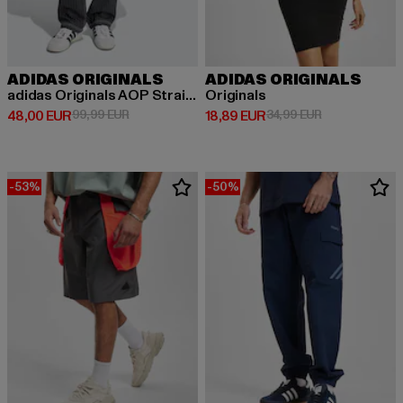
ADIDAS ORIGINALS
ADIDAS ORIGINALS
adidas Originals AOP Straight Fit Jeans
Originals
Derzeitiger Preis: 48,00 EUR
Aktionspreis: 99,99 EUR
Derzeitiger Preis: 18,89 EUR
Aktionspreis: 
48,00 EUR
99,99 EUR
18,89 EUR
34,99 EUR
-53%
-50%