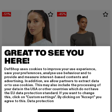
-51%
-45%
GREAT TO SEE YOU
HERE!
DefShop uses cookies to improve your use experience,
save your preferences, analyse use behaviour and to
provide and measure interest-based contents and
advertising. In addition, we allow partners to extract data
ADIDAS ORIGINALS
ADIDAS ORIGINALS
or to use cookies. This may also include the processing of
Originals Cropped
Essential
your data in the USA or other countries which do not have
the EU data protection standard. If you want to change
Derzeitiger Preis: 17,15 EUR
Aktionspreis: 34,99 EUR
Derzeitiger Preis: 21,99 EUR
Aktionspreis: 
17,15 EUR
34,99 EUR
21,99 EUR
39,99 EUR
this, click on "Custom settings". By clicking on "Accept" you
agree to this.
Data protection