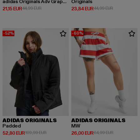
adidas Originals Adv Graphic T-Shirt
Originals
Derzeitiger Preis: 21,15 EUR
Aktionspreis: 44,99 EUR
Derzeitiger Preis: 23,84 EUR
Aktionspreis:
21,15 EUR
44,99 EUR
23,84 EUR
44,99 EUR
-52%
-60%
ADIDAS ORIGINALS
ADIDAS ORIGINALS
Padded
MW
Derzeitiger Preis: 52,80 EUR
Aktionspreis: 109,99 EUR
Derzeitiger Preis: 26,00 EUR
Aktionspreis:
52,80 EUR
109,99 EUR
26,00 EUR
64,99 EUR