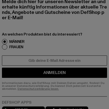
Melde dich hier für unseren Newsletter an und
erhalte künftig Informationen über aktuelle Tre
nds, Angebote und Gutscheine von DefShop p
er E-Mail!
An welchen Produkten bist du interessiert?
MÄNNER
FRAUEN
E-MAIL
ANMELDEN
Informationen dazu, wie DefShop mit Deinen Daten umgeht, findest Du
in unserer Datenschutzerklärung. Du kannst Dich jederzeit kostenfei
abmelden.
Datenschutzerklärung lesen.