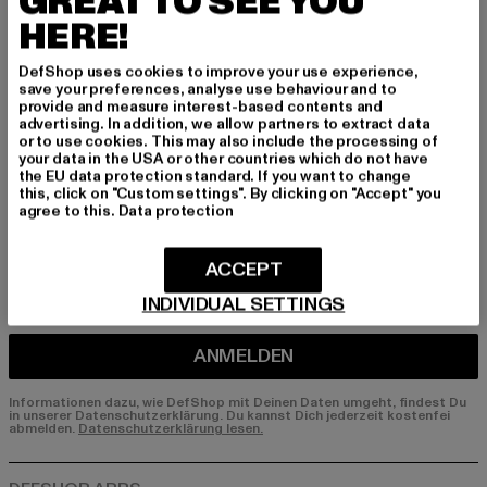
GREAT TO SEE YOU
HERE!
Melde dich hier für unseren Newsletter an und
erhalte künftig Informationen über aktuelle Tre
DefShop uses cookies to improve your use experience,
nds, Angebote und Gutscheine von DefShop p
save your preferences, analyse use behaviour and to
er E-Mail!
provide and measure interest-based contents and
advertising. In addition, we allow partners to extract data
or to use cookies. This may also include the processing of
your data in the USA or other countries which do not have
the EU data protection standard. If you want to change
An welchen Produkten bist du interessiert?
this, click on "Custom settings". By clicking on "Accept" you
agree to this.
Data protection
MÄNNER
FRAUEN
ACCEPT
INDIVIDUAL SETTINGS
E-MAIL
ANMELDEN
Informationen dazu, wie DefShop mit Deinen Daten umgeht, findest Du
in unserer Datenschutzerklärung. Du kannst Dich jederzeit kostenfei
abmelden.
Datenschutzerklärung lesen.