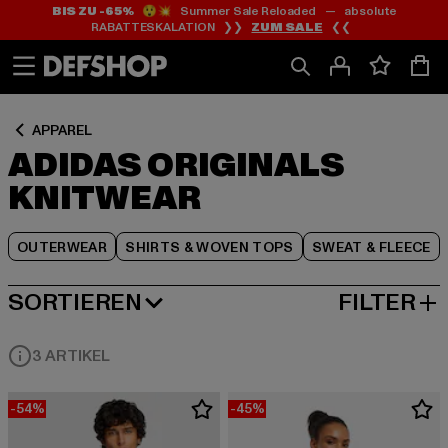
BIS ZU -65%
😲💥 Summer Sale Reloaded — absolute
Zum
Zum
Zum
RABATTESKALATION ❯❯
ZUM SALE
❮❮
Inhalt
Fußzeile
Produktraster
springen
springen
springen
APPAREL
ADIDAS ORIGINALS
KNITWEAR
OUTERWEAR
SHIRTS & WOVEN TOPS
SWEAT & FLEECE
SORTIEREN
FILTER
BELIEBTESTE
3 ARTIKEL
-54%
-45%