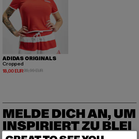
ADIDAS ORIGINALS
Cropped
Derzeitiger Preis: 18,00 EUR
Aktionspreis: 39,99 EUR
18,00 EUR
39,99 EUR
MELDE DICH AN, UM
INSPIRIERT ZU BLEI
BEN!