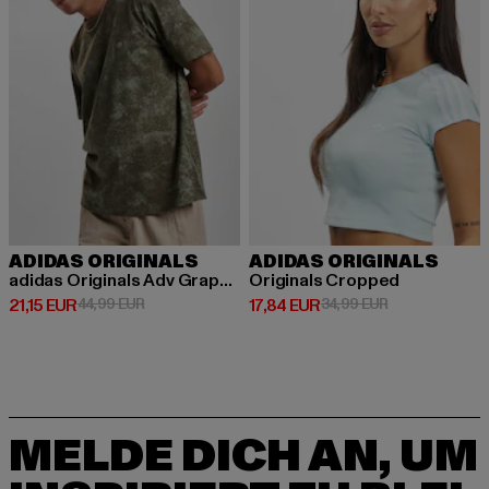
ADIDAS ORIGINALS
ADIDAS ORIGINALS
adidas Originals Adv Graphic T-Shirt
Originals Cropped
Derzeitiger Preis: 21,15 EUR
Aktionspreis: 44,99 EUR
Derzeitiger Preis: 17,84 EUR
Aktionspreis: 
21,15 EUR
44,99 EUR
17,84 EUR
34,99 EUR
MELDE DICH AN, UM