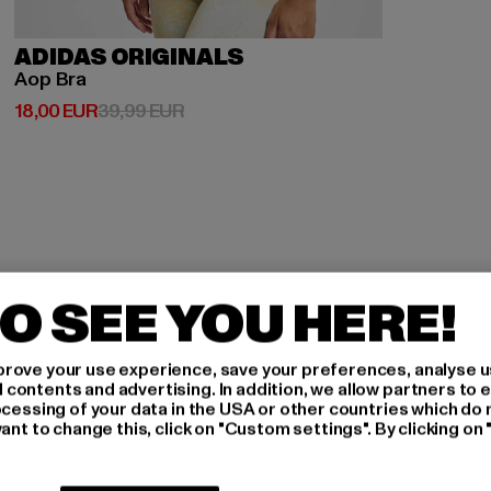
ADIDAS ORIGINALS
Aop Bra
Derzeitiger Preis: 18,00 EUR
Aktionspreis: 39,99 EUR
18,00 EUR
39,99 EUR
O SEE YOU HERE!
H AN,
rove your use experience, save your preferences, analyse u
ontents and advertising. In addition, we allow partners to e
IERT
ocessing of your data in the USA or other countries which do 
ant to change this, click on "Custom settings". By clicking on 
An welchen Produkten bist