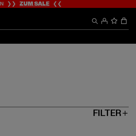
ION ❯❯
ZUM SALE
❮❮
FILTER