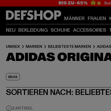
BIS ZU -65%
😲💥 Sum
MÄNNER
FRAUEN
NEU
BEKLEIDUNG
SCHUHE
ACCESSOIRES
UNISEX
MARKEN
BELIEBTESTE MARKEN
ADIDAS
ADIDAS ORIGIN
BRAS
SORTIEREN NACH:
BELIEBTE
2 ARTIKEL