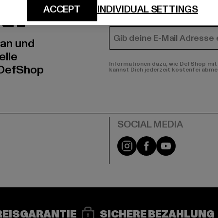
N!
MÄNNER
ACCEPT
INDIVIDUAL SETTINGS
FRAUEN
E-MAIL
 an und
elle
Informationen dazu, wie DefShop mit 
 DefShop
kannst Dich jederzeit kostenfei abme
e
Instagram
Facebook
YouTube
REISGARANTIE
SICHERE BEZAHLUNG