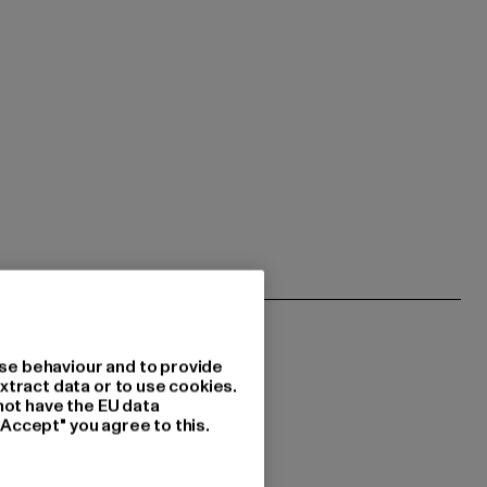
se behaviour and to provide
xtract data or to use cookies.
not have the EU data
"Accept" you agree to this.
 du interessiert?