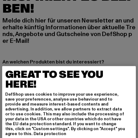
BEN!
Melde dich hier für unseren Newsletter an und
erhalte künftig Informationen über aktuelle Tre
nds, Angebote und Gutscheine von DefShop p
er E-Mail!
An welchen Produkten bist du interessiert?
GREAT TO SEE YOU
MÄNNER
FRAUEN
HERE!
DefShop uses cookies to improve your use experience,
E-MAIL
save your preferences, analyse use behaviour and to
provide and measure interest-based contents and
advertising. In addition, we allow partners to extract data
ANMELDEN
or to use cookies. This may also include the processing of
your data in the USA or other countries which do not have
the EU data protection standard. If you want to change
Informationen dazu, wie DefShop mit Deinen Daten umgeht, findest Du
in unserer Datenschutzerklärung. Du kannst Dich jederzeit kostenfei
this, click on "Custom settings". By clicking on "Accept" you
abmelden.
Datenschutzerklärung lesen.
agree to this.
Data protection