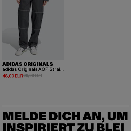
ADIDAS ORIGINALS
adidas Originals AOP Straight Fit Jeans
Derzeitiger Preis: 48,00 EUR
Aktionspreis: 99,99 EUR
48,00 EUR
99,99 EUR
MELDE DICH AN, UM
INSPIRIERT ZU BLEI