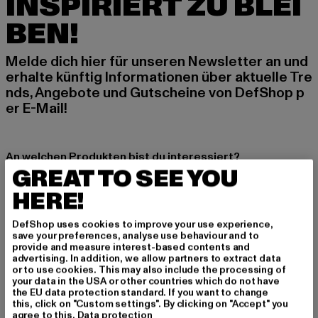
INSPIRIERT ZU BLEI
BEN!
Melde dich hier für unseren Newsletter an und
erhalte künftig Informationen über aktuelle Tre
nds, Angebote und Gutscheine von DefShop p
er E-Mail!
An welchen Produkten bist du interessiert?
GREAT TO SEE YOU
MÄNNER
HERE!
FRAUEN
DefShop uses cookies to improve your use experience,
save your preferences, analyse use behaviour and to
E-MAIL
provide and measure interest-based contents and
advertising. In addition, we allow partners to extract data
ANMELDEN
or to use cookies. This may also include the processing of
your data in the USA or other countries which do not have
the EU data protection standard. If you want to change
Informationen dazu, wie DefShop mit Deinen Daten umgeht, findest Du
this, click on "Custom settings". By clicking on "Accept" you
in unserer Datenschutzerklärung. Du kannst Dich jederzeit kostenfei
agree to this.
Data protection
abmelden.
Datenschutzerklärung lesen.