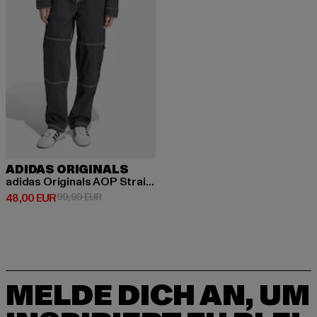
ADIDAS ORIGINALS
adidas Originals AOP Straight Fit Jeans
Derzeitiger Preis: 48,00 EUR
Aktionspreis: 99,99 EUR
48,00 EUR
99,99 EUR
MELDE DICH AN, UM