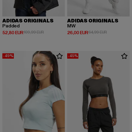
ADIDAS ORIGINALS
ADIDAS ORIGINALS
Padded
MW
Derzeitiger Preis: 52,80 EUR
Aktionspreis: 109,99 EUR
Derzeitiger Preis: 26,00 EUR
Aktionspreis:
52,80 EUR
109,99 EUR
26,00 EUR
64,99 EUR
-49%
-45%