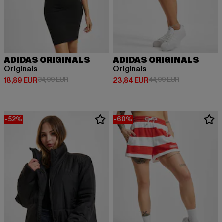
ADIDAS ORIGINALS
ADIDAS ORIGINALS
Originals
Originals
Derzeitiger Preis: 18,89 EUR
Aktionspreis: 34,99 EUR
Derzeitiger Preis: 23,84 EUR
Aktionspreis:
18,89 EUR
34,99 EUR
23,84 EUR
44,99 EUR
-52%
-60%