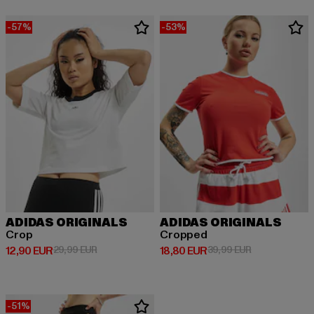
-57%
-53%
ADIDAS ORIGINALS
ADIDAS ORIGINALS
Crop
Cropped
Derzeitiger Preis: 12,90 EUR
Aktionspreis: 29,99 EUR
Derzeitiger Preis: 18,80 EUR
Aktionspreis: 
12,90 EUR
29,99 EUR
18,80 EUR
39,99 EUR
-51%