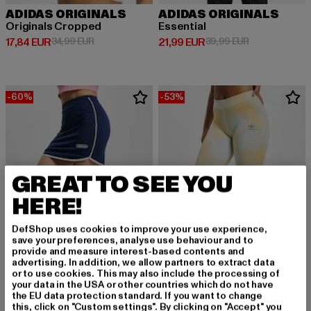
ADIDAS ORIGINALS
ADIDAS ORIGINALS
Originals Cropped
Essential
Derzeitiger Preis: 17,84 EUR
Aktionspreis: 34,99 EUR
Derzeitiger Preis: 21,99 EUR
Aktionspreis: 
17,84 EUR
34,99 EUR
21,99 EUR
39,99 EUR
-60%
-53%
GREAT TO SEE YOU
HERE!
DefShop uses cookies to improve your use experience,
save your preferences, analyse use behaviour and to
provide and measure interest-based contents and
advertising. In addition, we allow partners to extract data
or to use cookies. This may also include the processing of
your data in the USA or other countries which do not have
ADIDAS ORIGINALS
ADIDAS ORIGINALS
the EU data protection standard. If you want to change
Mini
7/8
this, click on "Custom settings". By clicking on "Accept" you