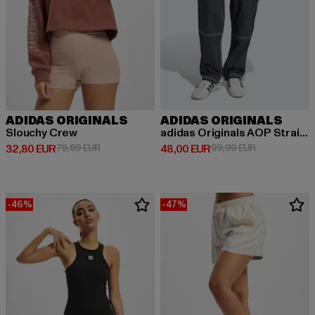
ADIDAS ORIGINALS
ADIDAS ORIGINALS
Slouchy Crew
adidas Originals AOP Straight Fit Jeans
Derzeitiger Preis: 32,80 EUR
Aktionspreis: 79,99 EUR
Derzeitiger Preis: 48,00 EUR
Aktionspreis:
32,80 EUR
79,99 EUR
48,00 EUR
99,99 EUR
-46%
-47%