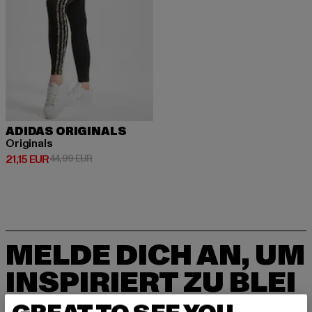
ADIDAS ORIGINALS
Originals
Derzeitiger Preis: 21,15 EUR
Aktionspreis: 44,99 EUR
21,15 EUR
44,99 EUR
MELDE DICH AN, UM
INSPIRIERT ZU BLEI
BEN!