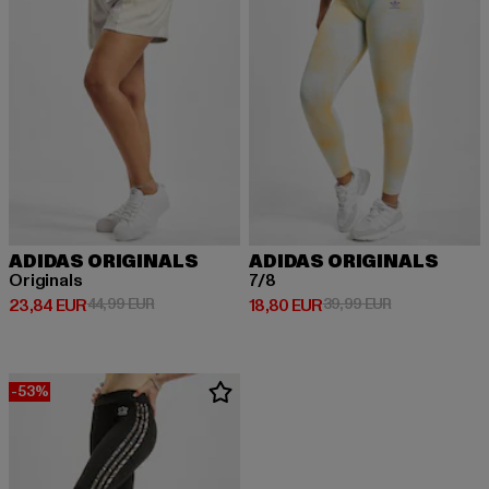
ADIDAS ORIGINALS
ADIDAS ORIGINALS
Originals
7/8
Derzeitiger Preis: 23,84 EUR
Aktionspreis: 44,99 EUR
Derzeitiger Preis: 18,80 EUR
Aktionspreis: 
23,84 EUR
44,99 EUR
18,80 EUR
39,99 EUR
-53%