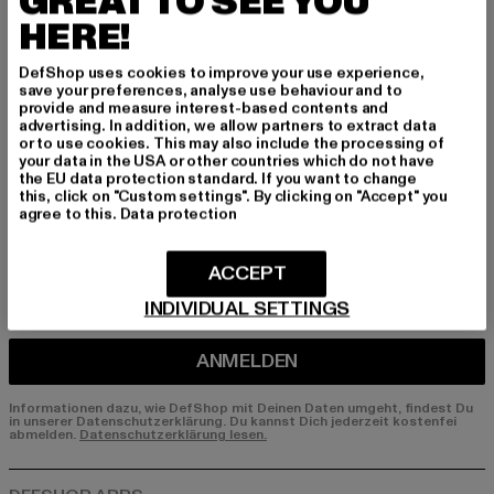
GREAT TO SEE YOU
HERE!
Melde dich hier für unseren Newsletter an und
erhalte künftig Informationen über aktuelle Tre
DefShop uses cookies to improve your use experience,
nds, Angebote und Gutscheine von DefShop p
save your preferences, analyse use behaviour and to
er E-Mail!
provide and measure interest-based contents and
advertising. In addition, we allow partners to extract data
or to use cookies. This may also include the processing of
your data in the USA or other countries which do not have
the EU data protection standard. If you want to change
An welchen Produkten bist du interessiert?
this, click on "Custom settings". By clicking on "Accept" you
agree to this.
Data protection
MÄNNER
FRAUEN
ACCEPT
INDIVIDUAL SETTINGS
E-MAIL
ANMELDEN
Informationen dazu, wie DefShop mit Deinen Daten umgeht, findest Du
in unserer Datenschutzerklärung. Du kannst Dich jederzeit kostenfei
abmelden.
Datenschutzerklärung lesen.