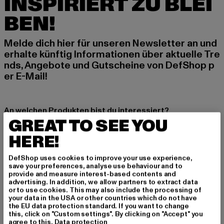
INSPIRIERT ZU BLEI
BEN!
Melde dich hier für unseren Newsletter an und
erhalte künftig Informationen über aktuelle Tre
nds, Angebote und Gutscheine von DefShop p
er E-Mail!
An welchen Produkten bist du interessiert?
GREAT TO SEE YOU
MÄNNER
HERE!
FRAUEN
DefShop uses cookies to improve your use experience,
save your preferences, analyse use behaviour and to
E-MAIL
provide and measure interest-based contents and
advertising. In addition, we allow partners to extract data
ANMELDEN
or to use cookies. This may also include the processing of
your data in the USA or other countries which do not have
the EU data protection standard. If you want to change
Informationen dazu, wie DefShop mit Deinen Daten umgeht, findest Du
this, click on "Custom settings". By clicking on "Accept" you
in unserer Datenschutzerklärung. Du kannst Dich jederzeit kostenfei
agree to this.
Data protection
abmelden.
Datenschutzerklärung lesen.