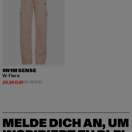
9N1M SENSE
W-Flare
Derzeitiger Preis: 29,99 EUR
Aktionspreis: 49,99 EUR
29,99 EUR
49,99 EUR
MELDE DICH AN, UM