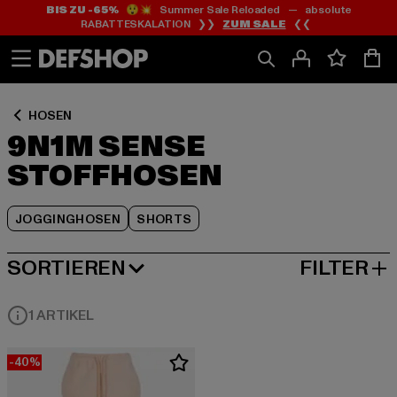
BIS ZU -65%
😲💥 Summer Sale Reloaded — absolute
Zum
Zum
Zum
RABATTESKALATION ❯❯
ZUM SALE
❮❮
Inhalt
Fußzeile
Produktraster
springen
springen
springen
HOSEN
9N1M SENSE
STOFFHOSEN
JOGGINGHOSEN
SHORTS
SORTIEREN
FILTER
BELIEBTESTE
1 ARTIKEL
-40%