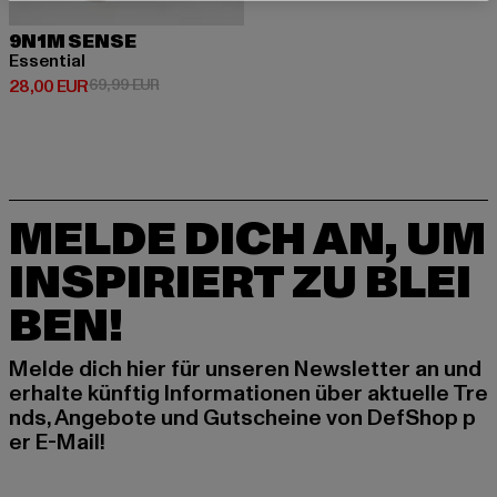
9N1M SENSE
Essential
Derzeitiger Preis: 28,00 EUR
Aktionspreis: 69,99 EUR
28,00 EUR
69,99 EUR
MELDE DICH AN, UM
INSPIRIERT ZU BLEI
BEN!
Melde dich hier für unseren Newsletter an und
erhalte künftig Informationen über aktuelle Tre
nds, Angebote und Gutscheine von DefShop p
er E-Mail!