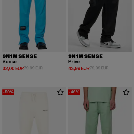
9N1M SENSE
9N1M SENSE
Sense
Prive
Derzeitiger Preis: 32,00 EUR
Aktionspreis: 79,99 EUR
Derzeitiger Preis: 43,99 EUR
Aktionspreis:
32,00 EUR
79,99 EUR
43,99 EUR
79,99 EUR
-50%
-46%