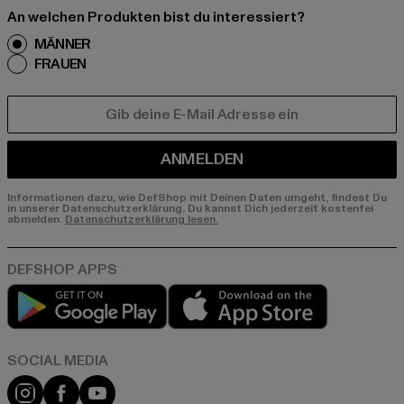
An welchen Produkten bist du interessiert?
MÄNNER
FRAUEN
E-MAIL
ANMELDEN
Informationen dazu, wie DefShop mit Deinen Daten umgeht, findest Du
in unserer Datenschutzerklärung. Du kannst Dich jederzeit kostenfei
abmelden.
Datenschutzerklärung lesen.
Play market
App store
Instagram
Facebook
YouTube