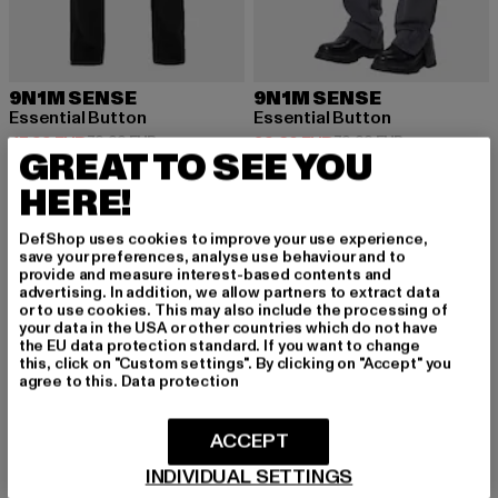
9N1M SENSE
9N1M SENSE
Essential Button
Essential Button
Derzeitiger Preis: 47,99 EUR
Aktionspreis: 79,99 EUR
Derzeitiger Preis: 39,20 EUR
Aktionspreis:
47,99 EUR
79,99 EUR
39,20 EUR
79,99 EUR
GREAT TO SEE YOU
HERE!
-60%
DefShop uses cookies to improve your use experience,
save your preferences, analyse use behaviour and to
provide and measure interest-based contents and
advertising. In addition, we allow partners to extract data
or to use cookies. This may also include the processing of
your data in the USA or other countries which do not have
the EU data protection standard. If you want to change
this, click on "Custom settings". By clicking on "Accept" you
agree to this.
Data protection
ACCEPT
INDIVIDUAL SETTINGS