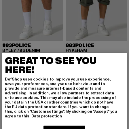
883POLICE
883POLICE
BYLEY 786 DENIM
HYKEHAM
Derzeitiger Preis: 37,19 EUR
Aktionspreis: 59,99 EUR
Derzeitiger Preis: 37,09 EUR
Aktionspreis:
37,19 EUR
59,99 EUR
37,09 EUR
69,99 EUR
GREAT TO SEE YOU
HERE!
DefShop uses cookies to improve your use experience,
save your preferences, analyse use behaviour and to
provide and measure interest-based contents and
MELDE DICH AN, UM
advertising. In addition, we allow partners to extract data
or to use cookies. This may also include the processing of
your data in the USA or other countries which do not have
INSPIRIERT ZU BLEI
the EU data protection standard. If you want to change
this, click on "Custom settings". By clicking on "Accept" you
BEN!
agree to this.
Data protection