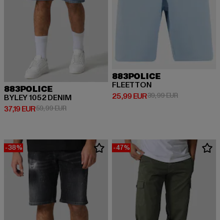
883POLICE
FLEETTON
883POLICE
Derzeitiger Preis: 25,99 EUR
Aktionspreis:
25,99 EUR
39,99 EUR
BYLEY 1052 DENIM
Derzeitiger Preis: 37,19 EUR
Aktionspreis: 59,99 EUR
37,19 EUR
59,99 EUR
-38%
-47%