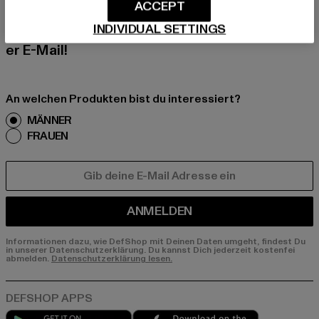
Melde dich hier für unseren Newsletter an und
ACCEPT
erhalte künftig Informationen über aktuelle Tre
INDIVIDUAL SETTINGS
nds, Angebote und Gutscheine von DefShop p
er E-Mail!
An welchen Produkten bist du interessiert?
MÄNNER
FRAUEN
E-MAIL
ANMELDEN
Informationen dazu, wie DefShop mit Deinen Daten umgeht, findest Du
in unserer Datenschutzerklärung. Du kannst Dich jederzeit kostenfei
abmelden.
Datenschutzerklärung lesen.
Play market
App store